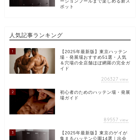
ーションプールまで楽しめる新ス
ポット
人気記事ランキング
1
【2025年最新版】東京ハッテン
場・発展場おすすめ51選・人気
＆穴場の全店舗ほぼ網羅の完全ガ
イド
206327
view
2
初心者のためのハッテン場・発展
場ガイド
89557
view
3
【2025年最新版】東京のゲイが
集まるハッテン公園14選｜出会