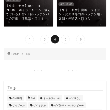
新宿・代々木
【東京・新宿】BOILER
ROOM・ボイラールーム・飲ん
【東京・新宿】雷神・ライジ
でヤレる新宿2丁目ハッテンバ
ン・尺ズリ専門のハッテン場・
ーの詳細・体験談・口コミ
詳細・体験談・口コミ
...
...
1
3
4
5
9
HOME
全国
Tags
GMPD専
SM
オールジャンル
ゲイサウナ
ゲイプール
ゲイホテル
ゲイ海岸・ハッテンビーチ