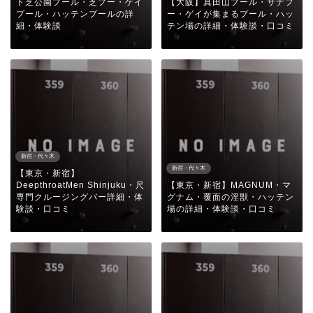
ド芝公園プール・芝プー・ゲイ
【大阪】真田山プール・サナプ
プール・ハッテンプールの詳
ー・ゲイが集まるプール・ハッ
細・体験談
テン場の詳細・体験談・口コミ
新宿・代々木
新宿・代々木
【東京・新宿】
DeepthroatMen Shinjuku・尺
【東京・新宿】MAGNUM・マ
専門クルージングバー詳細・体
グナム・覆面の淫獣・ハッテン
験談・口コミ
場の詳細・体験談・口コミ