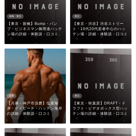
新橋・東京
東京
【東京・新橋】Bump・バン
【東京・渋谷】渋谷ストリー
プ・ビジネスマン御用達ハッテ
ト・10代20代若者中心のハッ
ン場の詳細・体験談・口コミ
テン場・詳細・体験談・口コミ
兵庫
東京
【兵庫・神戸市須磨】塩屋海
【東京・秋葉原】DRAFT・ド
岸・ゲイビーチ・ハッテン海岸
ラフト・ビデオボックス型ハッ
の詳細・体験談・口コミ
テン場の詳細・体験談・口コミ