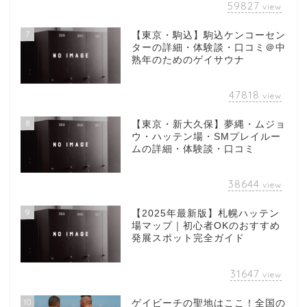
59827
view
7
【東京・駒込】駒込ケンコーセン
ターの詳細・体験談・口コミ＠中
熟年のためのゲイサウナ
47818
view
8
【東京・新大久保】夢縄・ムジョ
ウ・ハッテン場・SMプレイルー
ムの詳細・体験談・口コミ
38644
view
9
【2025年最新版】札幌ハッテン
場マップ｜初心者OKのおすすめ
発展スポット完全ガイド
31647
view
10
ゲイビーチの聖地はここ！全国の