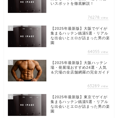
いスポットを徹底解説！
76278
view
4
【2025年最新版】大阪でゲイが
集まるハッテン銭湯5選・リアル
な出会いとエロが詰まった男の楽
園
64055
view
5
【2025年最新版】大阪ハッテン
場・発展場おすすめ24選・人気
＆穴場の全店舗網羅の完全ガイド
63289
view
6
【2025年最新版】東京でゲイが
集まるハッテン銭湯5選・リアル
な出会いとエロが詰まった男の楽
園