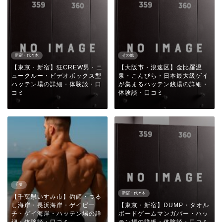
新宿・代々木
その他
【東京・新宿】狂CREW男・ニ
【大阪市・浪速区】金比羅温
ュークルー・ビデオボックス型
泉・こんぴら・日本最大級ゲイ
ハッテン場の詳細・体験談・口
が集まるハッテン銭湯の詳細・
コミ
体験談・口コミ
千葉
新宿・代々木
【千葉県いすみ市】釣師・つる
し海岸・長浜海岸・ゲイビー
【東京・新宿】DUMP・タオル
チ・ゲイ海岸・ハッテン場の詳
ボードゲームマンガバー・ハッ