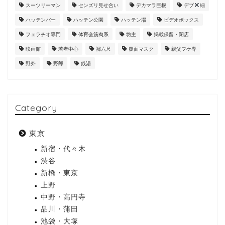
スーツリーマン
センズリ見せ合い
デカマラ巨根
デブ
細
ハッテンバー
ハッテン公園
ハッテン場
ビデオボックス
フェラチオ専門
体育会筋肉系
坊主
掲載保留・閉店
映画館
若者中心
褌六尺
覆面マスク
親父フケ専
野外
野郎
銭湯
Category
東京
新宿・代々木
渋谷
新橋・東京
上野
中野・高円寺
品川・蒲田
池袋・大塚