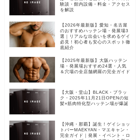
験談・館内設備・料金・アクセス
を解説
【2026年最新版】愛知・名古屋
のおすすめハッテン場・発展場3
選｜リアルな出会いを求めるゲイ
必見！初心者も安心のスポット徹
底紹介
【2025年最新版】大阪ハッテン
場・発展場おすすめ24選・人気
＆穴場の全店舗網羅の完全ガイド
【大阪・堂山】BLACK・ブラッ
ク・2025年11月21日OPENの短
髪×筋肉特化型ハッテン場が爆誕
【沖縄・那覇】誕生！ゲイショッ
トバーMAEKYAN・マエキャン・
完全ガイド｜発展・イベント・ロ