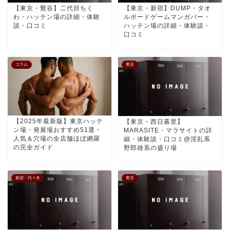
【東京・鶯谷】二代目ちく
【東京・新宿】DUMP・タオ
わ・ハッテン場の詳細・体験
ルボードゲームマンガバー・
談・口コミ
ハッテン場の詳細・体験談・
口コミ
コラム
東京
【2025年最新版】東京ハッテ
【東京・西日暮里】
ン場・発展場おすすめ51選・
MARASITE・マラサイトの詳
人気＆穴場の全店舗ほぼ網羅
細・体験談・口コミ@淫乱系
の完全ガイド
野郎雄系の盛り場
新宿・代々木
東京