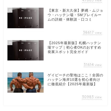
view
8
【東京・新大久保】夢縄・ムジョ
ウ・ハッテン場・SMプレイルー
ムの詳細・体験談・口コミ
38617
view
9
【2025年最新版】札幌ハッテン
場マップ｜初心者OKのおすすめ
発展スポット完全ガイド
31614
view
10
ゲイビーチの聖地はここ！全国の
ハッテン海岸10選を初心者向け
に徹底紹介【2025年最新版】
30983
view