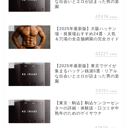
な出会いとエロが詰まった男の楽
園
63974
view
5
【2025年最新版】大阪ハッテン
場・発展場おすすめ24選・人気
＆穴場の全店舗網羅の完全ガイド
63227
view
6
【2025年最新版】東京でゲイが
集まるハッテン銭湯5選・リアル
な出会いとエロが詰まった男の楽
園
59751
view
7
【東京・駒込】駒込ケンコーセン
ターの詳細・体験談・口コミ＠中
熟年のためのゲイサウナ
47803