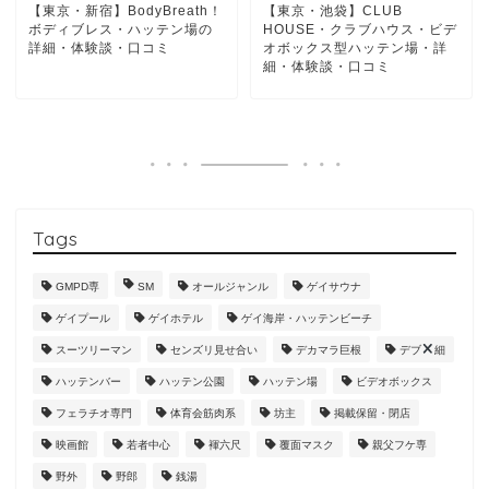
【東京・新宿】BodyBreath！
【東京・池袋】CLUB
ボディブレス・ハッテン場の
HOUSE・クラブハウス・ビデ
詳細・体験談・口コミ
オボックス型ハッテン場・詳
細・体験談・口コミ
Tags
GMPD専
SM
オールジャンル
ゲイサウナ
ゲイプール
ゲイホテル
ゲイ海岸・ハッテンビーチ
スーツリーマン
センズリ見せ合い
デカマラ巨根
デブ
細
ハッテンバー
ハッテン公園
ハッテン場
ビデオボックス
フェラチオ専門
体育会筋肉系
坊主
掲載保留・閉店
映画館
若者中心
褌六尺
覆面マスク
親父フケ専
野外
野郎
銭湯