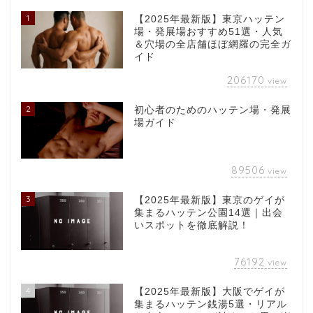
1
【2025年最新版】東京ハッテン
場・発展場おすすめ51選・人気
＆穴場の全店舗ほぼ網羅の完全ガ
イド
206170
view
2
初心者のためのハッテン場・発展
場ガイド
89506
view
3
【2025年最新版】東京のゲイが
集まるハッテン公園14選｜出会
いスポットを徹底解説！
76192
view
4
【2025年最新版】大阪でゲイが
集まるハッテン銭湯5選・リアル