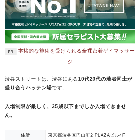
本格的な施術を受けられる全裸密着ゲイマッサー
PR
ジ
渋谷ストリートは、渋谷にある
10代20代の若者同士が
盛り合うハッテン場
です。
入場制限が厳しく、35歳以下までしか入場できませ
ん。
住所
東京都渋谷区円山町2 PLAZAビル4F