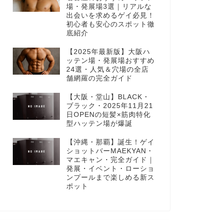
場・発展場3選｜リアルな
出会いを求めるゲイ必見！
初心者も安心のスポット徹
底紹介
【2025年最新版】大阪ハ
ッテン場・発展場おすすめ
24選・人気＆穴場の全店
舗網羅の完全ガイド
【大阪・堂山】BLACK・
ブラック・2025年11月21
日OPENの短髪×筋肉特化
型ハッテン場が爆誕
【沖縄・那覇】誕生！ゲイ
ショットバーMAEKYAN・
マエキャン・完全ガイド｜
発展・イベント・ローショ
ンプールまで楽しめる新ス
ポット