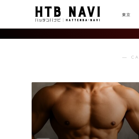
東京
― C