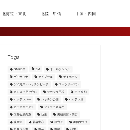
北海道・東北
北陸・甲信
中国・四国
Tags
GMPD専
SM
オールジャンル
ゲイサウナ
ゲイプール
ゲイホテル
ゲイ海岸・ハッテンビーチ
スーツリーマン
センズリ見せ合い
デカマラ巨根
デブ
細
ハッテンバー
ハッテン公園
ハッテン場
ビデオボックス
フェラチオ専門
体育会筋肉系
坊主
掲載保留・閉店
映画館
若者中心
褌六尺
覆面マスク
親父フケ専
野外
野郎
銭湯