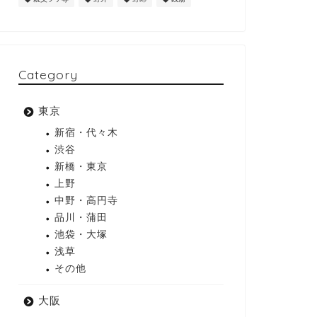
Category
東京
新宿・代々木
渋谷
新橋・東京
上野
中野・高円寺
品川・蒲田
池袋・大塚
浅草
その他
大阪