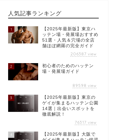
人気記事ランキング
【2025年最新版】東京ハ
1
ッテン場・発展場おすすめ
51選・人気＆穴場の全店
舗ほぼ網羅の完全ガイド
206387
view
初心者のためのハッテン
2
場・発展場ガイド
89598
view
【2025年最新版】東京の
3
ゲイが集まるハッテン公園
14選｜出会いスポットを
徹底解説！
76317
view
【2025年最新版】大阪で
4
ゲイが集まるハッテン銭湯