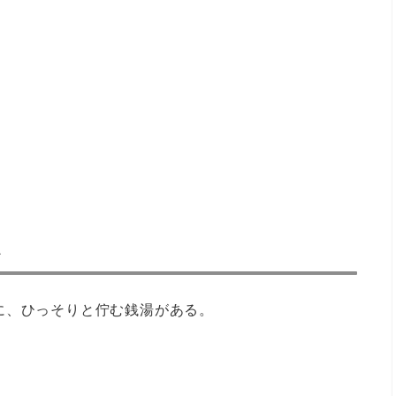
ト
に、ひっそりと佇む銭湯がある。