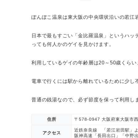
ぽんぽこ温泉は東大阪の中央環状沿いの若江
日本で最もすごい「金比羅温泉」というハッ
っても何人かのゲイを見かけます。
利用しているゲイの年齢層は20～50歳くら
電車で行くには駅から離れているために少し
普通の銭湯なので、必ず節度を保って利用し
住所
〒578-0947 大阪府東大阪
近鉄奈良線 「若江岩田駅」
アクセス
阪神高速「長田出口」「中野