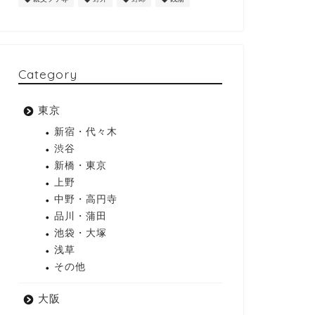
Category
東京
新宿・代々木
渋谷
新橋・東京
上野
中野・高円寺
品川・蒲田
池袋・大塚
浅草
その他
大阪