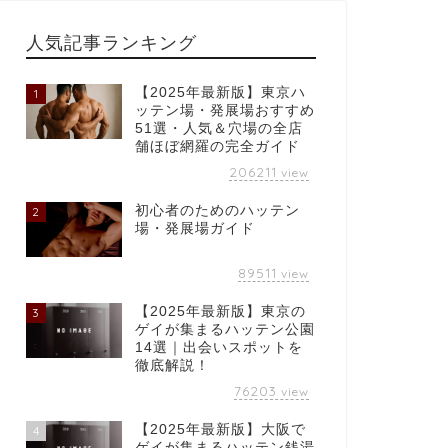
人気記事ランキング
【2025年最新版】東京ハ
1
ッテン場・発展場おすすめ
51選・人気＆穴場の全店
舗ほぼ網羅の完全ガイド
206211
view
初心者のためのハッテン
2
場・発展場ガイド
89511
view
【2025年最新版】東京の
3
ゲイが集まるハッテン公園
14選｜出会いスポットを
徹底解説！
76203
view
【2025年最新版】大阪で
4
ゲイが集まるハッテン銭湯