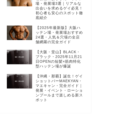
場・発展場3選｜リアルな
出会いを求めるゲイ必見！
初心者も安心のスポット徹
底紹介
【2025年最新版】大阪ハ
ッテン場・発展場おすすめ
24選・人気＆穴場の全店
舗網羅の完全ガイド
【大阪・堂山】BLACK・
ブラック・2025年11月21
日OPENの短髪×筋肉特化
型ハッテン場が爆誕
【沖縄・那覇】誕生！ゲイ
ショットバーMAEKYAN・
マエキャン・完全ガイド｜
発展・イベント・ローショ
ンプールまで楽しめる新ス
ポット