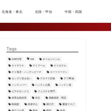
北海道・東北
北陸・甲信
中国・四国
Tags
GMPD専
SM
オールジャンル
ゲイサウナ
ゲイプール
ゲイホテル
ゲイ海岸・ハッテンビーチ
スーツリーマン
センズリ見せ合い
デカマラ巨根
デブ
細
ハッテンバー
ハッテン公園
ハッテン場
ビデオボックス
フェラチオ専門
体育会筋肉系
坊主
掲載保留・閉店
映画館
若者中心
褌六尺
覆面マスク
親父フケ専
野外
野郎
銭湯