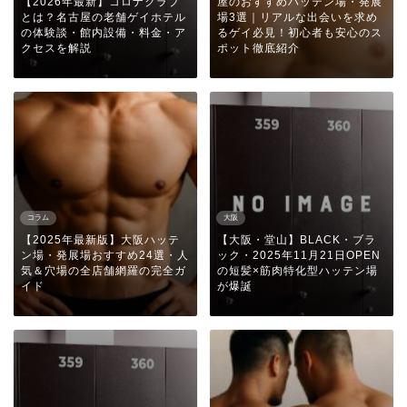
【2026年最新】コロナクラブ
屋のおすすめハッテン場・発展
とは？名古屋の老舗ゲイホテル
場3選｜リアルな出会いを求め
の体験談・館内設備・料金・ア
るゲイ必見！初心者も安心のス
クセスを解説
ポット徹底紹介
コラム
大阪
【2025年最新版】大阪ハッテ
【大阪・堂山】BLACK・ブラ
ン場・発展場おすすめ24選・人
ック・2025年11月21日OPEN
気＆穴場の全店舗網羅の完全ガ
の短髪×筋肉特化型ハッテン場
イド
が爆誕