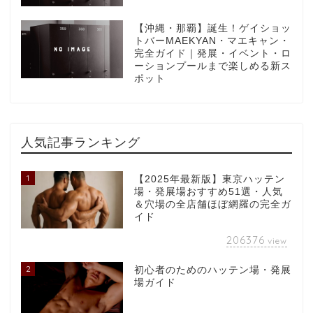
【沖縄・那覇】誕生！ゲイショッ
トバーMAEKYAN・マエキャン・
完全ガイド｜発展・イベント・ロ
ーションプールまで楽しめる新ス
ポット
人気記事ランキング
1
【2025年最新版】東京ハッテン
場・発展場おすすめ51選・人気
＆穴場の全店舗ほぼ網羅の完全ガ
イド
206376
view
2
初心者のためのハッテン場・発展
場ガイド