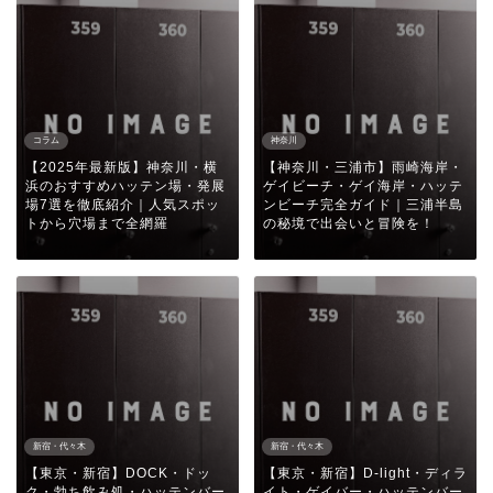
コラム
神奈川
【2025年最新版】神奈川・横
【神奈川・三浦市】雨崎海岸・
浜のおすすめハッテン場・発展
ゲイビーチ・ゲイ海岸・ハッテ
場7選を徹底紹介｜人気スポッ
ンビーチ完全ガイド｜三浦半島
トから穴場まで全網羅
の秘境で出会いと冒険を！
新宿・代々木
新宿・代々木
【東京・新宿】DOCK・ドッ
【東京・新宿】D-light・ディラ
ク・勃ち飲み処・ハッテンバー
イト・ゲイバー・ハッテンバー