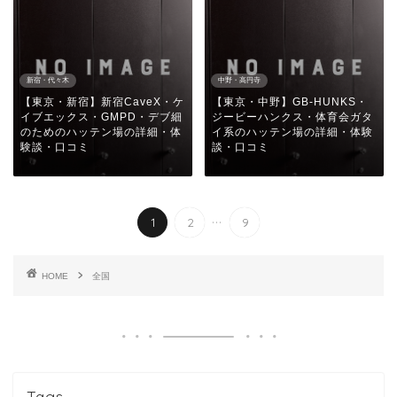
新宿・代々木
中野・高円寺
【東京・新宿】新宿CaveX・ケ
【東京・中野】GB-HUNKS・
イブエックス・GMPD・デブ細
ジービーハンクス・体育会ガタ
のためのハッテン場の詳細・体
イ系のハッテン場の詳細・体験
験談・口コミ
談・口コミ
...
1
2
9
HOME
全国
Tags