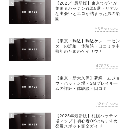
6
【2025年最新版】東京でゲイが
集まるハッテン銭湯5選・リアル
な出会いとエロが詰まった男の楽
園
59850
view
7
【東京・駒込】駒込ケンコーセン
ターの詳細・体験談・口コミ＠中
熟年のためのゲイサウナ
47823
view
8
【東京・新大久保】夢縄・ムジョ
ウ・ハッテン場・SMプレイルー
ムの詳細・体験談・口コミ
38651
view
9
【2025年最新版】札幌ハッテン
場マップ｜初心者OKのおすすめ
発展スポット完全ガイド