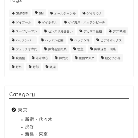
GMPD専
SM
オールジャンル
ゲイサウナ
ゲイプール
ゲイホテル
ゲイ海岸・ハッテンビーチ
スーツリーマン
センズリ見せ合い
デカマラ巨根
デブ
細
ハッテンバー
ハッテン公園
ハッテン場
ビデオボックス
フェラチオ専門
体育会筋肉系
坊主
掲載保留・閉店
映画館
若者中心
褌六尺
覆面マスク
親父フケ専
野外
野郎
銭湯
Category
東京
新宿・代々木
渋谷
新橋・東京