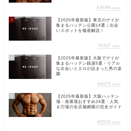
89594
view
3
【2025年最新版】東京のゲイが
集まるハッテン公園14選｜出会
いスポットを徹底解説！
76307
view
4
【2025年最新版】大阪でゲイが
集まるハッテン銭湯5選・リアル
な出会いとエロが詰まった男の楽
園
64073
view
5
【2025年最新版】大阪ハッテン
場・発展場おすすめ24選・人気
＆穴場の全店舗網羅の完全ガイド
63302
view