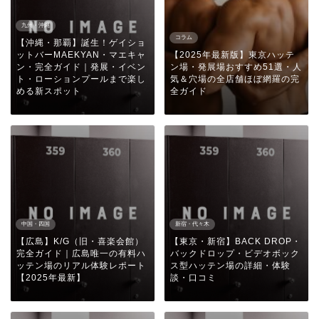
九州・沖縄
コラム
【沖縄・那覇】誕生！ゲイショ
ットバーMAEKYAN・マエキャ
【2025年最新版】東京ハッテ
ン・完全ガイド｜発展・イベン
ン場・発展場おすすめ51選・人
ト・ローションプールまで楽し
気＆穴場の全店舗ほぼ網羅の完
める新スポット
全ガイド
中国・四国
新宿・代々木
【広島】K/G（旧・喜楽会館）
【東京・新宿】BACK DROP・
完全ガイド｜広島唯一の有料ハ
バックドロップ・ビデオボック
ッテン場のリアル体験レポート
ス型ハッテン場の詳細・体験
【2025年最新】
談・口コミ