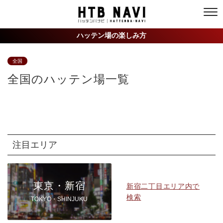
ハッテン場の楽しみ方
全国
全国のハッテン場一覧
注目エリア
東京・新宿
新宿二丁目エリア内で
検索
TOKYO・SHINJUKU