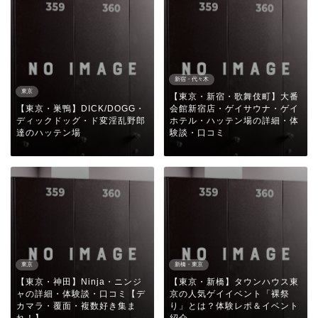
新宿・代々木
東京
【東京・新宿・歌舞伎町】大番
【東京・巣鴨】DICK/DOGG・
会館新宿店・ゲイサウナ・ゲイ
ディックドッグ・ド変淫乱野郎
ホテル・ハッテン場の詳細・体
達のハッテン場
験談・口コミ
東京
新橋・東京
【東京・神田】Ninja・ニンジ
【東京・新橋】タウンハウス東
ャの詳細・体験談・口コミ【デ
京の人気ゲイイベント「裸祭
カマラ・覆面・複数好き集ま
り」とは？体験レポ＆イベント