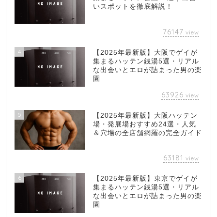
いスポットを徹底解説！
76147
view
4
【2025年最新版】大阪でゲイが
集まるハッテン銭湯5選・リアル
な出会いとエロが詰まった男の楽
園
63926
view
5
【2025年最新版】大阪ハッテン
場・発展場おすすめ24選・人気
＆穴場の全店舗網羅の完全ガイド
63181
view
6
【2025年最新版】東京でゲイが
集まるハッテン銭湯5選・リアル
な出会いとエロが詰まった男の楽
園