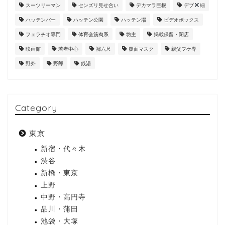
スーツリーマン
センズリ見せ合い
デカマラ巨根
デブ
細
ハッテンバー
ハッテン公園
ハッテン場
ビデオボックス
フェラチオ専門
体育会筋肉系
坊主
掲載保留・閉店
映画館
若者中心
褌六尺
覆面マスク
親父フケ専
野外
野郎
銭湯
Category
東京
新宿・代々木
渋谷
新橋・東京
上野
中野・高円寺
品川・蒲田
池袋・大塚