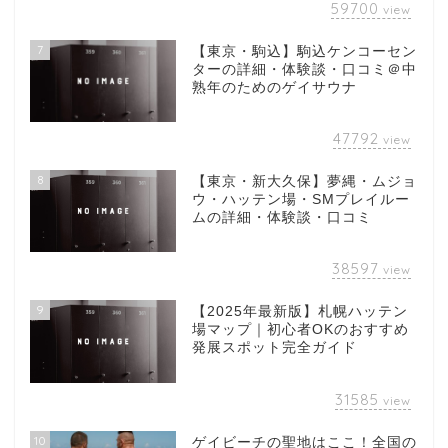
59700
view
7
【東京・駒込】駒込ケンコーセン
ターの詳細・体験談・口コミ＠中
熟年のためのゲイサウナ
47792
view
8
【東京・新大久保】夢縄・ムジョ
ウ・ハッテン場・SMプレイルー
ムの詳細・体験談・口コミ
38597
view
9
【2025年最新版】札幌ハッテン
場マップ｜初心者OKのおすすめ
発展スポット完全ガイド
31585
view
10
ゲイビーチの聖地はここ！全国の