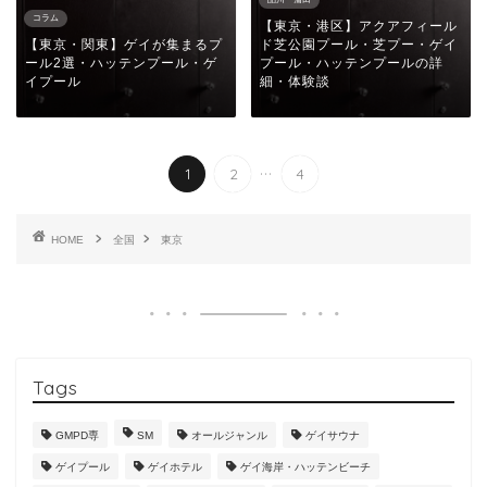
コラム
【東京・港区】アクアフィール
【東京・関東】ゲイが集まるプ
ド芝公園プール・芝プー・ゲイ
ール2選・ハッテンプール・ゲ
プール・ハッテンプールの詳
イプール
細・体験談
...
1
2
4
HOME
全国
東京
Tags
GMPD専
SM
オールジャンル
ゲイサウナ
ゲイプール
ゲイホテル
ゲイ海岸・ハッテンビーチ