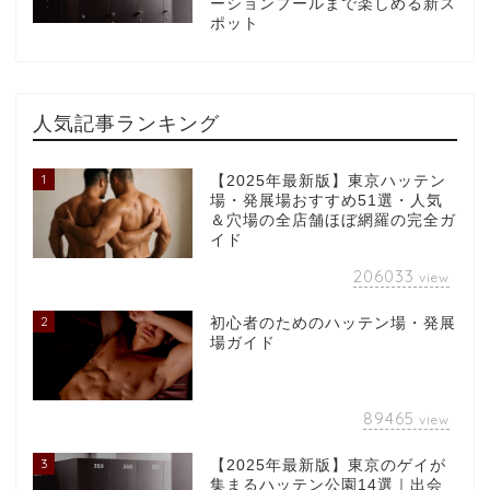
ーションプールまで楽しめる新ス
ポット
人気記事ランキング
1
【2025年最新版】東京ハッテン
場・発展場おすすめ51選・人気
＆穴場の全店舗ほぼ網羅の完全ガ
イド
206033
view
2
初心者のためのハッテン場・発展
場ガイド
89465
view
3
【2025年最新版】東京のゲイが
集まるハッテン公園14選｜出会