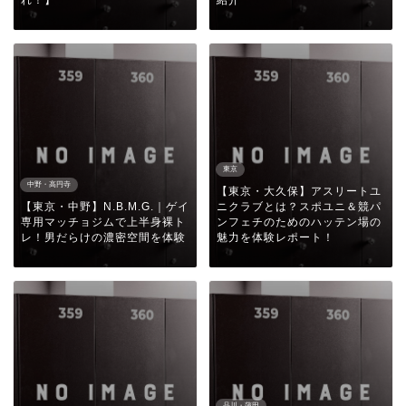
れ！】
紹介
東京
中野・高円寺
【東京・大久保】アスリートユ
【東京・中野】N.B.M.G.｜ゲイ
ニクラブとは？スポユニ＆競パ
専用マッチョジムで上半身裸ト
ンフェチのためのハッテン場の
レ！男だらけの濃密空間を体験
魅力を体験レポート！
品川・蒲田