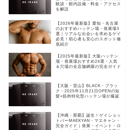
験談・館内設備・料金・アクセス
を解説
【2026年最新版】愛知・名古屋
のおすすめハッテン場・発展場3
選｜リアルな出会いを求めるゲイ
必見！初心者も安心のスポット徹
底紹介
【2025年最新版】大阪ハッテン
場・発展場おすすめ24選・人気
＆穴場の全店舗網羅の完全ガイド
【大阪・堂山】BLACK・ブラッ
ク・2025年11月21日OPENの短
髪×筋肉特化型ハッテン場が爆誕
【沖縄・那覇】誕生！ゲイショッ
トバーMAEKYAN・マエキャン・
完全ガイド｜発展・イベント・ロ