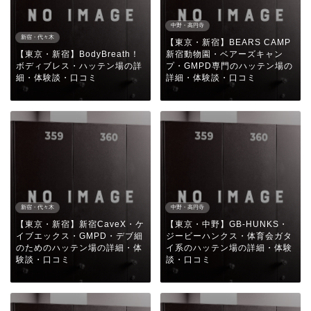
中野・高円寺
新宿・代々木
【東京・新宿】BEARS CAMP
【東京・新宿】BodyBreath！
新宿動物園・ベアーズキャン
ボディブレス・ハッテン場の詳
プ・GMPD専門のハッテン場の
細・体験談・口コミ
詳細・体験談・口コミ
新宿・代々木
中野・高円寺
【東京・新宿】新宿CaveX・ケ
【東京・中野】GB-HUNKS・
イブエックス・GMPD・デブ細
ジービーハンクス・体育会ガタ
のためのハッテン場の詳細・体
イ系のハッテン場の詳細・体験
験談・口コミ
談・口コミ