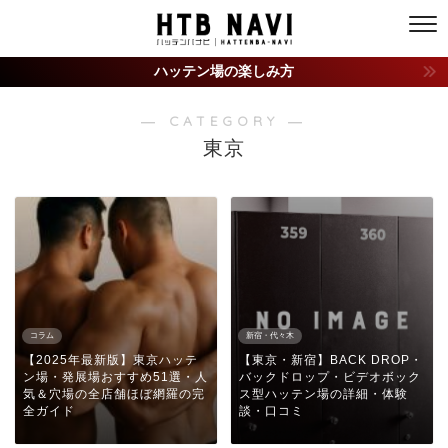
ハッテン場の楽しみ方
― CATEGORY ―
東京
コラム
新宿・代々木
【2025年最新版】東京ハッテ
【東京・新宿】BACK DROP・
ン場・発展場おすすめ51選・人
バックドロップ・ビデオボック
気＆穴場の全店舗ほぼ網羅の完
ス型ハッテン場の詳細・体験
全ガイド
談・口コミ