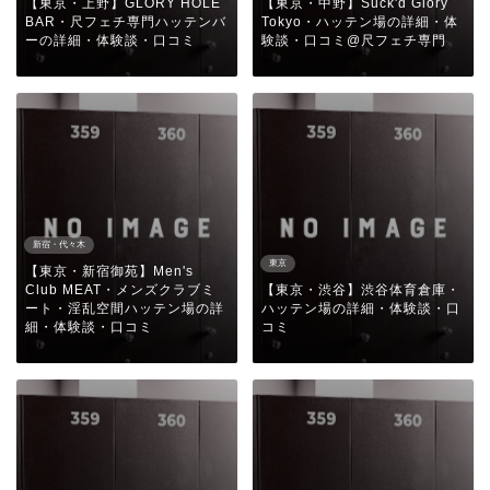
【東京・上野】GLORY HOLE
【東京・中野】Suck'd Glory
BAR・尺フェチ専門ハッテンバ
Tokyo・ハッテン場の詳細・体
ーの詳細・体験談・口コミ
験談・口コミ@尺フェチ専門
新宿・代々木
東京
【東京・新宿御苑】Men's
Club MEAT・メンズクラブミ
【東京・渋谷】渋谷体育倉庫・
ート・淫乱空間ハッテン場の詳
ハッテン場の詳細・体験談・口
細・体験談・口コミ
コミ