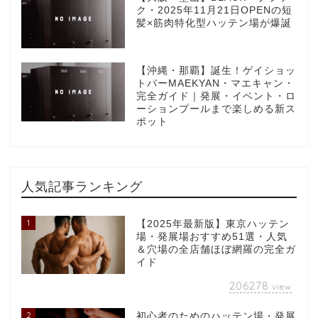
ク・2025年11月21日OPENの短
髪×筋肉特化型ハッテン場が爆誕
【沖縄・那覇】誕生！ゲイショッ
トバーMAEKYAN・マエキャン・
完全ガイド｜発展・イベント・ロ
ーションプールまで楽しめる新ス
ポット
人気記事ランキング
1
【2025年最新版】東京ハッテン
場・発展場おすすめ51選・人気
＆穴場の全店舗ほぼ網羅の完全ガ
イド
206278
view
2
初心者のためのハッテン場・発展