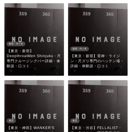
新宿・代々木
新宿・代々木
【東京・新宿】
DeepthroatMen Shinjuku・尺
【東京・新宿】雷神・ライジ
専門クルージングバー詳細・体
ン・尺ズリ専門のハッテン場・
験談・口コミ
詳細・体験談・口コミ
東京
東京
【東京・神田】WANKER'S
【東京・渋谷】FELLALIST・