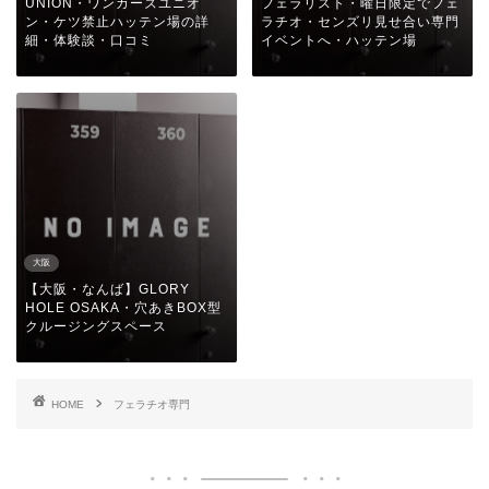
UNION・ワンカーズユニオ
フェラリスト・曜日限定でフェ
ン・ケツ禁止ハッテン場の詳
ラチオ・センズリ見せ合い専門
細・体験談・口コミ
イベントへ・ハッテン場
大阪
【大阪・なんば】GLORY
HOLE OSAKA・穴あきBOX型
クルージングスペース
HOME
フェラチオ専門