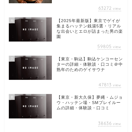
63272
view
6
【2025年最新版】東京でゲイが
集まるハッテン銭湯5選・リアル
な出会いとエロが詰まった男の楽
園
59805
view
7
【東京・駒込】駒込ケンコーセン
ターの詳細・体験談・口コミ＠中
熟年のためのゲイサウナ
47813
view
8
【東京・新大久保】夢縄・ムジョ
ウ・ハッテン場・SMプレイルー
ムの詳細・体験談・口コミ
38636
view