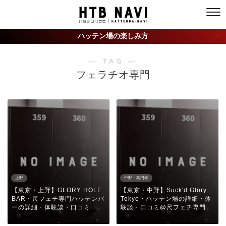
ハッテン場の楽しみ方
― TAG ―
フェラチオ専門
上野
中野・高円寺
【東京・上野】GLORY HOLE
【東京・中野】Suck'd Glory
BAR・尺フェチ専門ハッテンバ
Tokyo・ハッテン場の詳細・体
ーの詳細・体験談・口コミ
験談・口コミ@尺フェチ専門