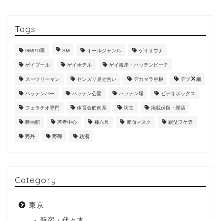
Tags
GMPD専
SM
オールジャンル
ゲイサウナ
ゲイプール
ゲイホテル
ゲイ海岸・ハッテンビーチ
スーツリーマン
センズリ見せ合い
デカマラ巨根
デブ
細
ハッテンバー
ハッテン公園
ハッテン場
ビデオボックス
フェラチオ専門
体育会筋肉系
坊主
掲載保留・閉店
映画館
若者中心
褌六尺
覆面マスク
親父フケ専
野外
野郎
銭湯
Category
東京
新宿・代々木