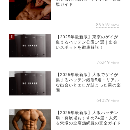
場ガイド
89539
view
3
【2025年最新版】東京のゲイが
集まるハッテン公園14選｜出会
いスポットを徹底解説！
76249
view
4
【2025年最新版】大阪でゲイが
集まるハッテン銭湯5選・リアル
な出会いとエロが詰まった男の楽
園
64029
view
5
【2025年最新版】大阪ハッテン
場・発展場おすすめ24選・人気
＆穴場の全店舗網羅の完全ガイド