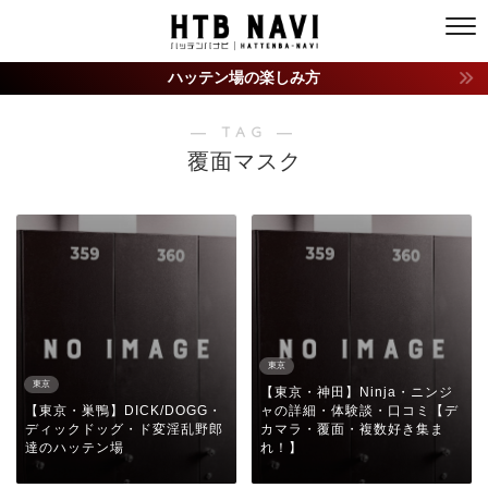
ハッテン場の楽しみ方
― TAG ―
覆面マスク
東京
東京
【東京・神田】Ninja・ニンジ
【東京・巣鴨】DICK/DOGG・
ャの詳細・体験談・口コミ【デ
ディックドッグ・ド変淫乱野郎
カマラ・覆面・複数好き集ま
達のハッテン場
れ！】