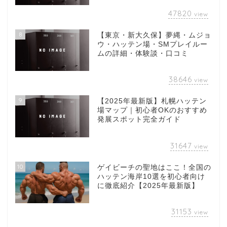
47820
view
8
【東京・新大久保】夢縄・ムジョ
ウ・ハッテン場・SMプレイルー
ムの詳細・体験談・口コミ
38646
view
9
【2025年最新版】札幌ハッテン
場マップ｜初心者OKのおすすめ
発展スポット完全ガイド
31647
view
10
ゲイビーチの聖地はここ！全国の
ハッテン海岸10選を初心者向け
に徹底紹介【2025年最新版】
31153
view