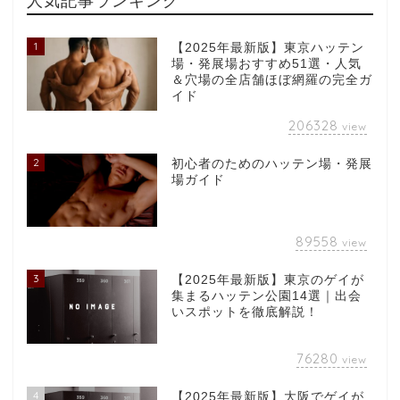
人気記事ランキング
1
【2025年最新版】東京ハッテン
場・発展場おすすめ51選・人気
＆穴場の全店舗ほぼ網羅の完全ガ
イド
206328
view
2
初心者のためのハッテン場・発展
場ガイド
89558
view
3
【2025年最新版】東京のゲイが
集まるハッテン公園14選｜出会
いスポットを徹底解説！
76280
view
4
【2025年最新版】大阪でゲイが