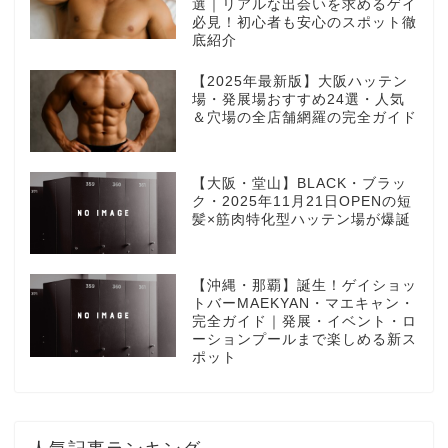
選｜リアルな出会いを求めるゲイ
必見！初心者も安心のスポット徹
底紹介
【2025年最新版】大阪ハッテン
場・発展場おすすめ24選・人気
＆穴場の全店舗網羅の完全ガイド
【大阪・堂山】BLACK・ブラッ
ク・2025年11月21日OPENの短
髪×筋肉特化型ハッテン場が爆誕
【沖縄・那覇】誕生！ゲイショッ
トバーMAEKYAN・マエキャン・
完全ガイド｜発展・イベント・ロ
ーションプールまで楽しめる新ス
ポット