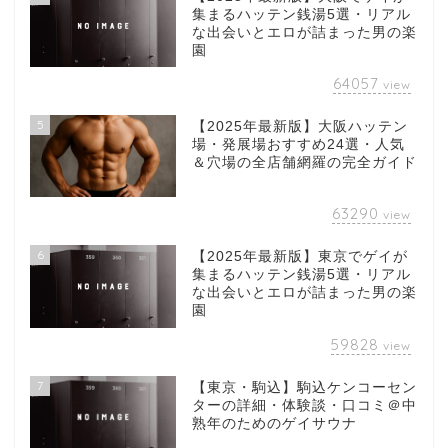
集まるハッテン銭湯5選・リアル
な出会いとエロが詰まった男の楽
園
64057
view
5
【2025年最新版】大阪ハッテン
場・発展場おすすめ24選・人気
＆穴場の全店舗網羅の完全ガイド
63290
view
6
【2025年最新版】東京でゲイが
集まるハッテン銭湯5選・リアル
な出会いとエロが詰まった男の楽
園
59828
view
7
【東京・駒込】駒込ケンコーセン
ターの詳細・体験談・口コミ＠中
熟年のためのゲイサウナ