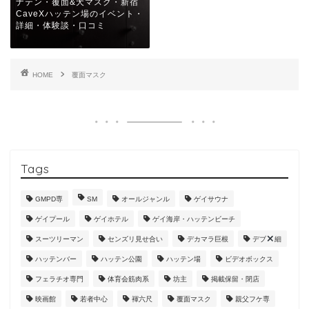
ナテン・覆面&犬マスク・新宿
CaveXハッテン場のイベント・
詳細・体験談・口コミ
HOME
覆面マスク
Tags
GMPD専
SM
オールジャンル
ゲイサウナ
ゲイプール
ゲイホテル
ゲイ海岸・ハッテンビーチ
スーツリーマン
センズリ見せ合い
デカマラ巨根
デブ
細
ハッテンバー
ハッテン公園
ハッテン場
ビデオボックス
フェラチオ専門
体育会筋肉系
坊主
掲載保留・閉店
映画館
若者中心
褌六尺
覆面マスク
親父フケ専