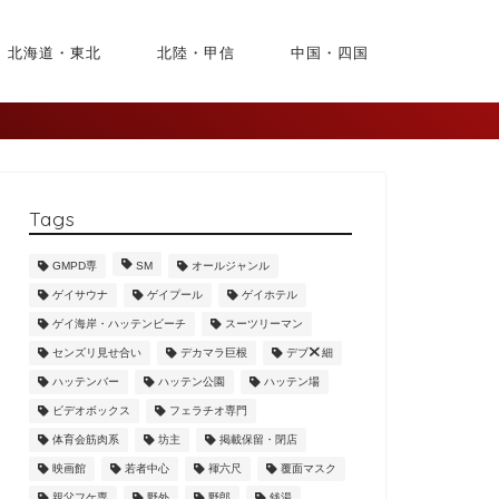
北海道・東北
北陸・甲信
中国・四国
Tags
GMPD専
SM
オールジャンル
ゲイサウナ
ゲイプール
ゲイホテル
ゲイ海岸・ハッテンビーチ
スーツリーマン
センズリ見せ合い
デカマラ巨根
デブ
細
ハッテンバー
ハッテン公園
ハッテン場
ビデオボックス
フェラチオ専門
体育会筋肉系
坊主
掲載保留・閉店
映画館
若者中心
褌六尺
覆面マスク
親父フケ専
野外
野郎
銭湯