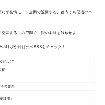
問わず発情モード全開で巡回する、都内でも屈指のハ
が交差するこの空間で、獣の本能を解放せよ。
合の呼びかけは公式BBSをチェック！
松ビル2F
宿駅
S等で告知
0（要証明）