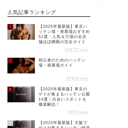
人気記事ランキング
【2025年最新版】東京ハ
1
ッテン場・発展場おすすめ
51選・人気＆穴場の全店
舗ほぼ網羅の完全ガイド
206170
view
初心者のためのハッテン
2
場・発展場ガイド
89506
view
【2025年最新版】東京の
3
ゲイが集まるハッテン公園
14選｜出会いスポットを
徹底解説！
76192
view
【2025年最新版】大阪で
4
ゲイが集まるハッテン銭湯