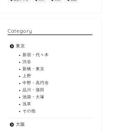
Category
東京
新宿・代々木
渋谷
新橋・東京
上野
中野・高円寺
品川・蒲田
池袋・大塚
浅草
その他
大阪