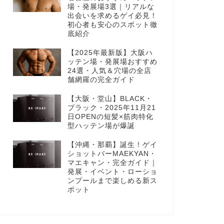
場・発展場3選｜リアルな
出会いを求めるゲイ必見！
初心者も安心のスポット徹
底紹介
【2025年最新版】大阪ハ
ッテン場・発展場おすすめ
24選・人気＆穴場の全店
舗網羅の完全ガイド
【大阪・堂山】BLACK・
ブラック・2025年11月21
日OPENの短髪×筋肉特化
型ハッテン場が爆誕
【沖縄・那覇】誕生！ゲイ
ショットバーMAEKYAN・
マエキャン・完全ガイド｜
発展・イベント・ローショ
ンプールまで楽しめる新ス
ポット