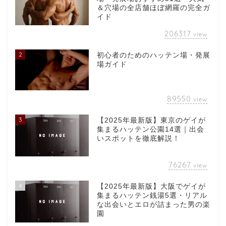
＆穴場の全店舗ほぼ網羅の完全ガ
イド
206317
view
2
初心者のためのハッテン場・発展
場ガイド
89550
view
3
【2025年最新版】東京のゲイが
集まるハッテン公園14選｜出会
いスポットを徹底解説！
76267
view
4
【2025年最新版】大阪でゲイが
集まるハッテン銭湯5選・リアル
な出会いとエロが詰まった男の楽
園