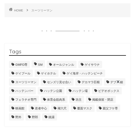
HOME
スーツリーマン
Tags
GMPD専
SM
オールジャンル
ゲイサウナ
ゲイプール
ゲイホテル
ゲイ海岸・ハッテンビーチ
スーツリーマン
センズリ見せ合い
デカマラ巨根
デブ
細
ハッテンバー
ハッテン公園
ハッテン場
ビデオボックス
フェラチオ専門
体育会筋肉系
坊主
掲載保留・閉店
映画館
若者中心
褌六尺
覆面マスク
親父フケ専
野外
野郎
銭湯