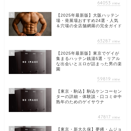
64053
view
5
【2025年最新版】大阪ハッテン
場・発展場おすすめ24選・人気
＆穴場の全店舗網羅の完全ガイド
63287
view
6
【2025年最新版】東京でゲイが
集まるハッテン銭湯5選・リアル
な出会いとエロが詰まった男の楽
園
59819
view
7
【東京・駒込】駒込ケンコーセン
ターの詳細・体験談・口コミ＠中
熟年のためのゲイサウナ
47817
view
8
【東京・新大久保】夢縄・ムジョ