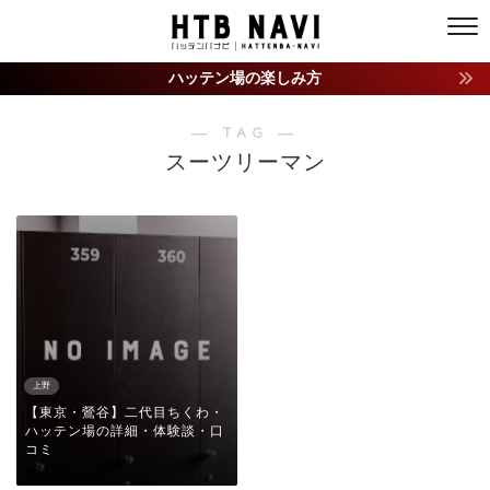
ハッテン場の楽しみ方
― TAG ―
スーツリーマン
上野
【東京・鶯谷】二代目ちくわ・
ハッテン場の詳細・体験談・口
コミ