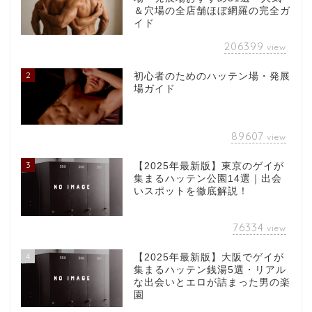
＆穴場の全店舗ほぼ網羅の完全ガ
イド
206399
view
2
初心者のためのハッテン場・発展
場ガイド
89607
view
3
【2025年最新版】東京のゲイが
集まるハッテン公園14選｜出会
いスポットを徹底解説！
76334
view
4
【2025年最新版】大阪でゲイが
集まるハッテン銭湯5選・リアル
な出会いとエロが詰まった男の楽
園