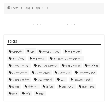
HOME
全国
関東
埼玉
Tags
GMPD専
SM
オールジャンル
ゲイサウナ
ゲイプール
ゲイホテル
ゲイ海岸・ハッテンビーチ
スーツリーマン
センズリ見せ合い
デカマラ巨根
デブ
細
ハッテンバー
ハッテン公園
ハッテン場
ビデオボックス
フェラチオ専門
体育会筋肉系
坊主
掲載保留・閉店
映画館
若者中心
褌六尺
覆面マスク
親父フケ専
野外
野郎
銭湯