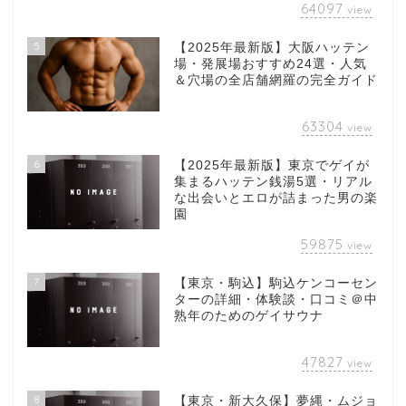
64097
view
5
【2025年最新版】大阪ハッテン
場・発展場おすすめ24選・人気
＆穴場の全店舗網羅の完全ガイド
63304
view
6
【2025年最新版】東京でゲイが
集まるハッテン銭湯5選・リアル
な出会いとエロが詰まった男の楽
園
59875
view
7
【東京・駒込】駒込ケンコーセン
ターの詳細・体験談・口コミ＠中
熟年のためのゲイサウナ
47827
view
8
【東京・新大久保】夢縄・ムジョ