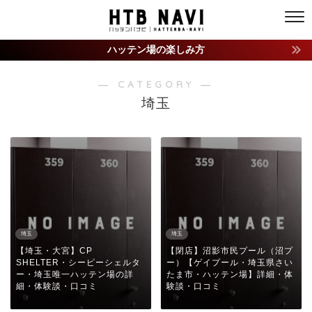
ハッテン場の楽しみ方
― CATEGORY ―
埼玉
埼玉
埼玉
【埼玉・大宮】CP
【閉店】沼影市民プール（沼プ
SHELTER・シーピーシェルタ
ー）【ゲイプール・埼玉県さい
ー・埼玉唯一ハッテン場の詳
たま市・ハッテン場】詳細・体
細・体験談・口コミ
験談・口コミ