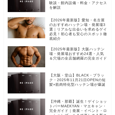
験談・館内設備・料金・アクセス
を解説
【2026年最新版】愛知・名古屋
のおすすめハッテン場・発展場3
選｜リアルな出会いを求めるゲイ
必見！初心者も安心のスポット徹
底紹介
【2025年最新版】大阪ハッテン
場・発展場おすすめ24選・人気
＆穴場の全店舗網羅の完全ガイド
【大阪・堂山】BLACK・ブラッ
ク・2025年11月21日OPENの短
髪×筋肉特化型ハッテン場が爆誕
【沖縄・那覇】誕生！ゲイショッ
トバーMAEKYAN・マエキャン・
完全ガイド｜発展・イベント・ロ