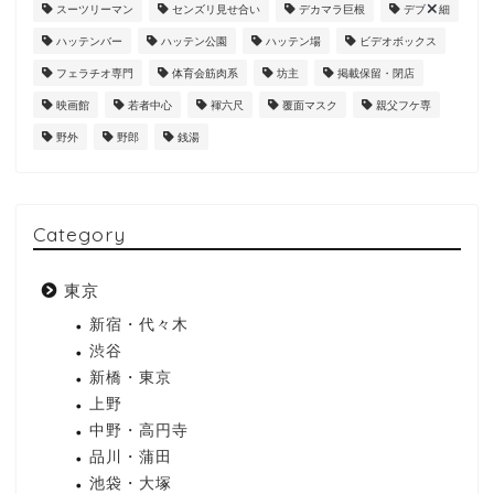
スーツリーマン
センズリ見せ合い
デカマラ巨根
デブ
細
ハッテンバー
ハッテン公園
ハッテン場
ビデオボックス
フェラチオ専門
体育会筋肉系
坊主
掲載保留・閉店
映画館
若者中心
褌六尺
覆面マスク
親父フケ専
野外
野郎
銭湯
Category
東京
新宿・代々木
渋谷
新橋・東京
上野
中野・高円寺
品川・蒲田
池袋・大塚