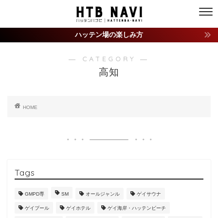
ハッテン場の楽しみ方
― CATEGORY ―
高知
HOME
Tags
GMPD専
SM
オールジャンル
ゲイサウナ
ゲイプール
ゲイホテル
ゲイ海岸・ハッテンビーチ