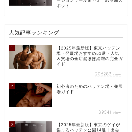
ーションプールまで楽しめる新ス
ポット
人気記事ランキング
1
【2025年最新版】東京ハッテン
場・発展場おすすめ51選・人気
＆穴場の全店舗ほぼ網羅の完全ガ
イド
206283
view
2
初心者のためのハッテン場・発展
場ガイド
89541
view
3
【2025年最新版】東京のゲイが
集まるハッテン公園14選｜出会