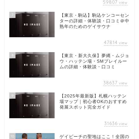
59807
view
7
【東京・駒込】駒込ケンコーセン
ターの詳細・体験談・口コミ＠中
熟年のためのゲイサウナ
47814
view
8
【東京・新大久保】夢縄・ムジョ
ウ・ハッテン場・SMプレイルー
ムの詳細・体験談・口コミ
38637
view
9
【2025年最新版】札幌ハッテン
場マップ｜初心者OKのおすすめ
発展スポット完全ガイド
31636
view
10
ゲイビーチの聖地はここ！全国の