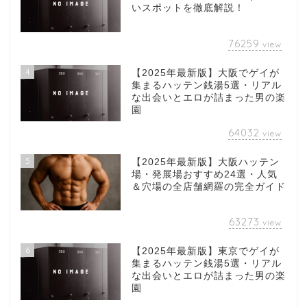
いスポットを徹底解説！
76259
view
4
【2025年最新版】大阪でゲイが
集まるハッテン銭湯5選・リアル
な出会いとエロが詰まった男の楽
園
64032
view
5
【2025年最新版】大阪ハッテン
場・発展場おすすめ24選・人気
＆穴場の全店舗網羅の完全ガイド
63273
view
6
【2025年最新版】東京でゲイが
集まるハッテン銭湯5選・リアル
な出会いとエロが詰まった男の楽
園