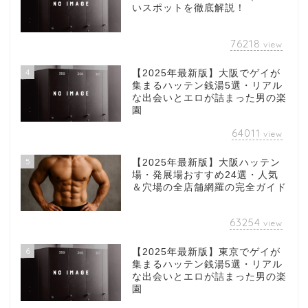
いスポットを徹底解説！
76218
view
4
【2025年最新版】大阪でゲイが
集まるハッテン銭湯5選・リアル
な出会いとエロが詰まった男の楽
園
64011
view
5
【2025年最新版】大阪ハッテン
場・発展場おすすめ24選・人気
＆穴場の全店舗網羅の完全ガイド
63254
view
6
【2025年最新版】東京でゲイが
集まるハッテン銭湯5選・リアル
な出会いとエロが詰まった男の楽
園