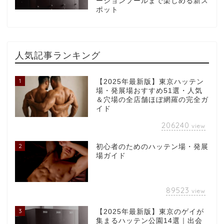
ーションプールまで楽しめる新ス
ポット
人気記事ランキング
1
【2025年最新版】東京ハッテン
場・発展場おすすめ51選・人気
＆穴場の全店舗ほぼ網羅の完全ガ
イド
206240
view
2
初心者のためのハッテン場・発展
場ガイド
89523
view
3
【2025年最新版】東京のゲイが
集まるハッテン公園14選｜出会