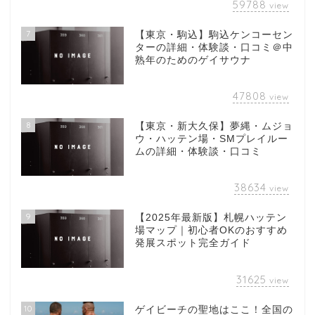
59788
view
7
【東京・駒込】駒込ケンコーセン
ターの詳細・体験談・口コミ＠中
熟年のためのゲイサウナ
47808
view
8
【東京・新大久保】夢縄・ムジョ
ウ・ハッテン場・SMプレイルー
ムの詳細・体験談・口コミ
38634
view
9
【2025年最新版】札幌ハッテン
場マップ｜初心者OKのおすすめ
発展スポット完全ガイド
31625
view
10
ゲイビーチの聖地はここ！全国の