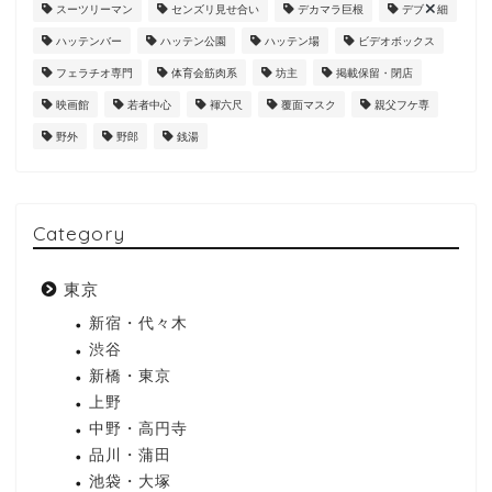
スーツリーマン
センズリ見せ合い
デカマラ巨根
デブ
細
ハッテンバー
ハッテン公園
ハッテン場
ビデオボックス
フェラチオ専門
体育会筋肉系
坊主
掲載保留・閉店
映画館
若者中心
褌六尺
覆面マスク
親父フケ専
野外
野郎
銭湯
Category
東京
新宿・代々木
渋谷
新橋・東京
上野
中野・高円寺
品川・蒲田
池袋・大塚