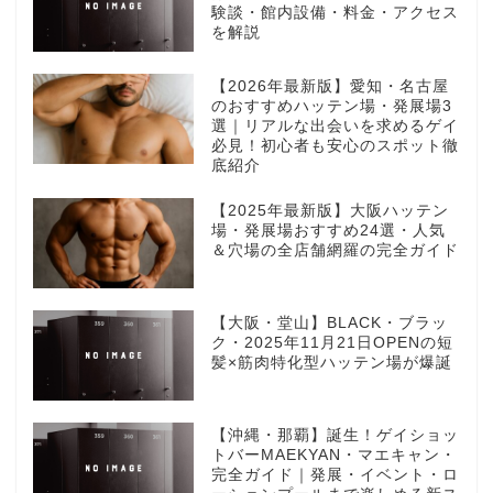
験談・館内設備・料金・アクセス
を解説
【2026年最新版】愛知・名古屋
のおすすめハッテン場・発展場3
選｜リアルな出会いを求めるゲイ
必見！初心者も安心のスポット徹
底紹介
【2025年最新版】大阪ハッテン
場・発展場おすすめ24選・人気
＆穴場の全店舗網羅の完全ガイド
【大阪・堂山】BLACK・ブラッ
ク・2025年11月21日OPENの短
髪×筋肉特化型ハッテン場が爆誕
【沖縄・那覇】誕生！ゲイショッ
トバーMAEKYAN・マエキャン・
完全ガイド｜発展・イベント・ロ