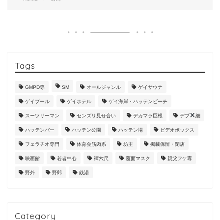
Tags
GMPD専
SM
オールジャンル
ゲイサウナ
ゲイプール
ゲイホテル
ゲイ海岸・ハッテンビーチ
スーツリーマン
センズリ見せ合い
デカマラ巨根
デブ
細
ハッテンバー
ハッテン公園
ハッテン場
ビデオボックス
フェラチオ専門
体育会筋肉系
坊主
掲載保留・閉店
映画館
若者中心
褌六尺
覆面マスク
親父フケ専
野外
野郎
銭湯
Category