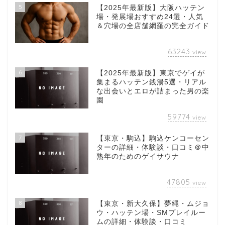
5
【2025年最新版】大阪ハッテン
場・発展場おすすめ24選・人気
＆穴場の全店舗網羅の完全ガイド
63243
view
6
【2025年最新版】東京でゲイが
集まるハッテン銭湯5選・リアル
な出会いとエロが詰まった男の楽
園
59774
view
7
【東京・駒込】駒込ケンコーセン
ターの詳細・体験談・口コミ＠中
熟年のためのゲイサウナ
47805
view
8
【東京・新大久保】夢縄・ムジョ
ウ・ハッテン場・SMプレイルー
ムの詳細・体験談・口コミ