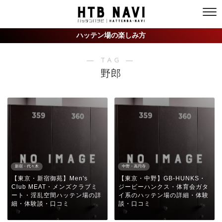
ハッテン場の楽しみ方
― TAG ―
野郎
新宿・代々木
中野・高円寺
【東京・新宿御苑】Men's
【東京・中野】GB-HUNKS・
Club MEAT・メンズクラブミ
ジービーハンクス・体育会ガタ
ート・淫乱空間ハッテン場の詳
イ系のハッテン場の詳細・体験
細・体験談・口コミ
談・口コミ