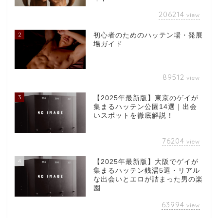
206214
view
2
初心者のためのハッテン場・発展
場ガイド
89512
view
3
【2025年最新版】東京のゲイが
集まるハッテン公園14選｜出会
いスポットを徹底解説！
76204
view
4
【2025年最新版】大阪でゲイが
集まるハッテン銭湯5選・リアル
な出会いとエロが詰まった男の楽
園
63994
view