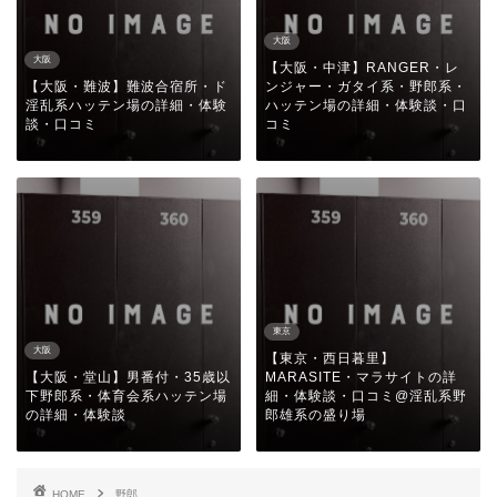
大阪
大阪
【大阪・中津】RANGER・レ
【大阪・難波】難波合宿所・ド
ンジャー・ガタイ系・野郎系・
淫乱系ハッテン場の詳細・体験
ハッテン場の詳細・体験談・口
談・口コミ
コミ
東京
大阪
【東京・西日暮里】
【大阪・堂山】男番付・35歳以
MARASITE・マラサイトの詳
下野郎系・体育会系ハッテン場
細・体験談・口コミ@淫乱系野
の詳細・体験談
郎雄系の盛り場
HOME
野郎