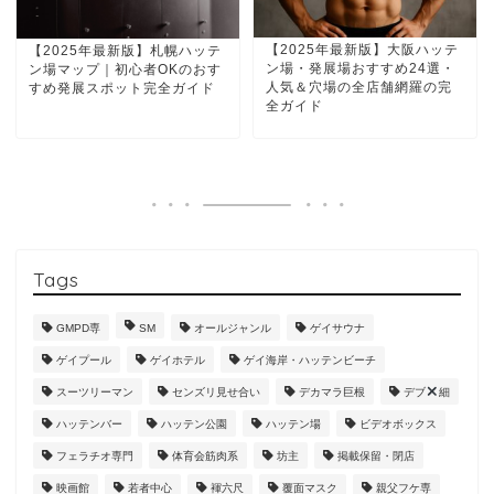
【2025年最新版】大阪ハッテ
【2025年最新版】札幌ハッテ
ン場・発展場おすすめ24選・
ン場マップ｜初心者OKのおす
人気＆穴場の全店舗網羅の完
すめ発展スポット完全ガイド
全ガイド
Tags
GMPD専
SM
オールジャンル
ゲイサウナ
ゲイプール
ゲイホテル
ゲイ海岸・ハッテンビーチ
スーツリーマン
センズリ見せ合い
デカマラ巨根
デブ
細
ハッテンバー
ハッテン公園
ハッテン場
ビデオボックス
フェラチオ専門
体育会筋肉系
坊主
掲載保留・閉店
映画館
若者中心
褌六尺
覆面マスク
親父フケ専