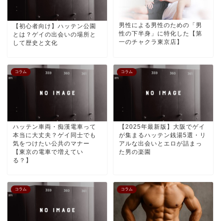
男性による男性のための「男
【初心者向け】ハッテン公園
性の下半身」に特化した【第
とは？ゲイの出会いの場所と
一のチャクラ東京店】
して歴史と文化
コラム
コラム
ハッテン車両・痴漢電車って
【2025年最新版】大阪でゲイ
本当に大丈夫？ゲイ同士でも
が集まるハッテン銭湯5選・リ
気をつけたい公共のマナー
アルな出会いとエロが詰まっ
【東京の電車で増えてい
た男の楽園
る？】
コラム
コラム