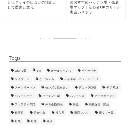
とは？ゲイの出会いの場所と
のおすすめハッテン場・発展
して歴史と文化
場マップ｜初心者OKのリアル
出会いスポット
Tags
GMPD専
SM
オールジャンル
ゲイサウナ
ゲイプール
ゲイホテル
ゲイ海岸・ハッテンビーチ
スーツリーマン
センズリ見せ合い
デカマラ巨根
デブ
細
ハッテンバー
ハッテン公園
ハッテン場
ビデオボックス
フェラチオ専門
体育会筋肉系
坊主
掲載保留・閉店
映画館
若者中心
褌六尺
覆面マスク
親父フケ専
野外
野郎
銭湯