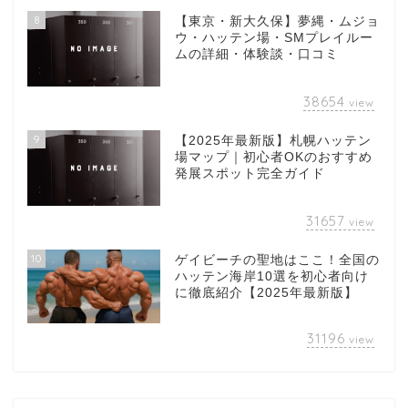
8
【東京・新大久保】夢縄・ムジョ
ウ・ハッテン場・SMプレイルー
ムの詳細・体験談・口コミ
38654
view
9
【2025年最新版】札幌ハッテン
場マップ｜初心者OKのおすすめ
発展スポット完全ガイド
31657
view
10
ゲイビーチの聖地はここ！全国の
ハッテン海岸10選を初心者向け
に徹底紹介【2025年最新版】
31196
view