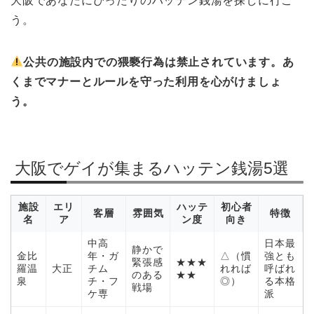
大阪であなたにぴったりのハッテン銭湯を探しに行こ
う。
公共の施設内での猥褻行為は禁止されています。あ
くまでマナーとルールを守った利用を心がけましょ
う。
大阪でゲイが集まるハッテン銭湯5選
施設
エリ
ハッテ
初心者
客層
雰囲気
特徴
名
ア
ン度
向き
中高
日本最
静かで
金比
年・ガ
△（慣
強とも
緊張感
★★★
羅温
大正
チム
れれば
呼ばれ
のある
★★
泉
チ・フ
◎）
る本格
戦場
ケ専
派