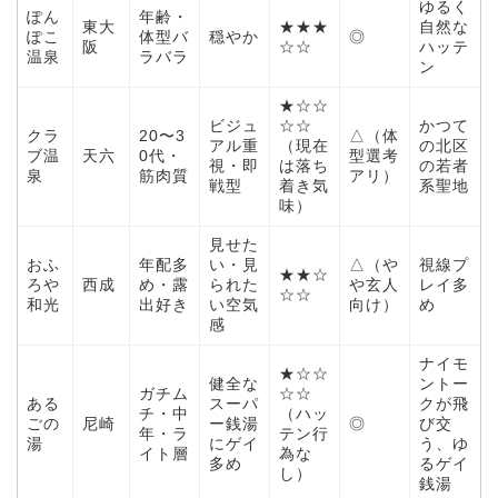
ゆるく
ぽん
年齢・
東大
★★★
自然な
ぽこ
体型バ
穏やか
◎
阪
☆☆
ハッテ
温泉
ラバラ
ン
★☆☆
ビジュ
☆☆
かつて
クラ
20〜3
△（体
アル重
（現在
の北区
ブ温
天六
0代・
型選考
視・即
は落ち
の若者
泉
筋肉質
アリ）
戦型
着き気
系聖地
味）
見せた
おふ
年配多
い・見
△（や
視線プ
★★☆
ろや
西成
め・露
られた
や玄人
レイ多
☆☆
和光
出好き
い空気
向け）
め
感
ナイモ
★☆☆
健全な
ントー
ガチム
☆☆
ある
スーパ
クが飛
チ・中
（ハッ
ごの
尼崎
ー銭湯
◎
び交
年・ラ
テン行
湯
にゲイ
う、ゆ
イト層
為な
多め
るゲイ
し）
銭湯