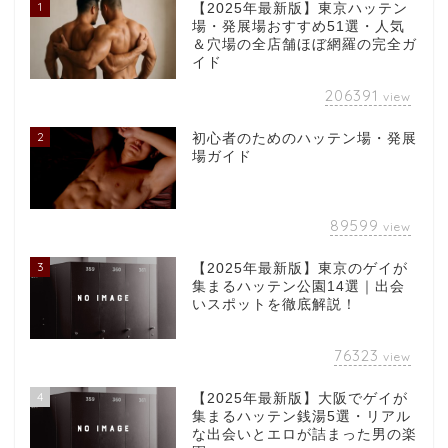
1
【2025年最新版】東京ハッテン
場・発展場おすすめ51選・人気
＆穴場の全店舗ほぼ網羅の完全ガ
イド
206391
view
2
初心者のためのハッテン場・発展
場ガイド
89599
view
3
【2025年最新版】東京のゲイが
集まるハッテン公園14選｜出会
いスポットを徹底解説！
76323
view
4
【2025年最新版】大阪でゲイが
集まるハッテン銭湯5選・リアル
な出会いとエロが詰まった男の楽