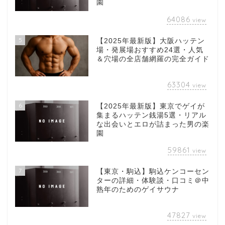
園
64086
view
5
【2025年最新版】大阪ハッテン
場・発展場おすすめ24選・人気
＆穴場の全店舗網羅の完全ガイド
63304
view
6
【2025年最新版】東京でゲイが
集まるハッテン銭湯5選・リアル
な出会いとエロが詰まった男の楽
園
59861
view
7
【東京・駒込】駒込ケンコーセン
ターの詳細・体験談・口コミ＠中
熟年のためのゲイサウナ
47827
view