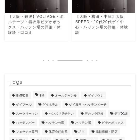
【大阪・難波】VOLTAGE・ボ
【大阪・梅田・中津】大阪
ルテージ・着衣系ビデオボッ
SPEED・10代20代ゲイ中
クス・ハッテン場の詳細・体
心・ハッテン場の詳細・体験
験談・口コミ
談
Tags
GMPD専
SM
オールジャンル
ゲイサウナ
ゲイプール
ゲイホテル
ゲイ海岸・ハッテンビーチ
スーツリーマン
センズリ見せ合い
デカマラ巨根
デブ
細
ハッテンバー
ハッテン公園
ハッテン場
ビデオボックス
フェラチオ専門
体育会筋肉系
坊主
掲載保留・閉店