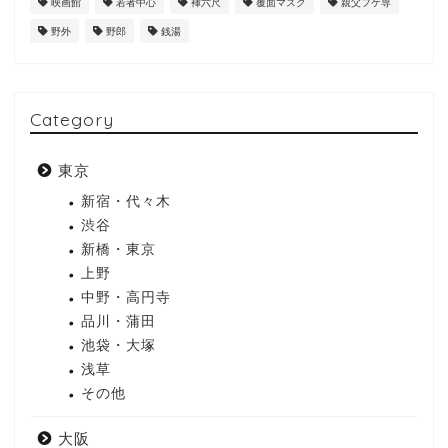
映画館
若者中心
褌六尺
覆面マスク
親父フケ専
野外
野郎
銭湯
Category
東京
新宿・代々木
渋谷
新橋・東京
上野
中野・高円寺
品川・蒲田
池袋・大塚
浅草
その他
大阪