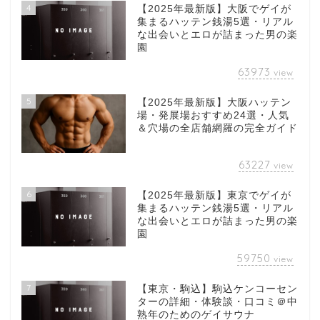
4
【2025年最新版】大阪でゲイが
集まるハッテン銭湯5選・リアル
な出会いとエロが詰まった男の楽
園
63973
view
5
【2025年最新版】大阪ハッテン
場・発展場おすすめ24選・人気
＆穴場の全店舗網羅の完全ガイド
63227
view
6
【2025年最新版】東京でゲイが
集まるハッテン銭湯5選・リアル
な出会いとエロが詰まった男の楽
園
59750
view
7
【東京・駒込】駒込ケンコーセン
ターの詳細・体験談・口コミ＠中
熟年のためのゲイサウナ