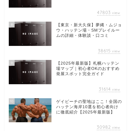
47803
view
8
【東京・新大久保】夢縄・ムジョ
ウ・ハッテン場・SMプレイルー
ムの詳細・体験談・口コミ
38615
view
9
【2025年最新版】札幌ハッテン
場マップ｜初心者OKのおすすめ
発展スポット完全ガイド
31614
view
10
ゲイビーチの聖地はここ！全国の
ハッテン海岸10選を初心者向け
に徹底紹介【2025年最新版】
30982
view