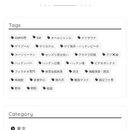
Tags
GMPD専
SM
オールジャンル
ゲイサウナ
ゲイプール
ゲイホテル
ゲイ海岸・ハッテンビーチ
スーツリーマン
センズリ見せ合い
デカマラ巨根
デブ
細
ハッテンバー
ハッテン公園
ハッテン場
ビデオボックス
フェラチオ専門
体育会筋肉系
坊主
掲載保留・閉店
映画館
若者中心
褌六尺
覆面マスク
親父フケ専
野外
野郎
銭湯
Category
東京