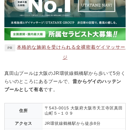
本格的な施術を受けられる全裸密着ゲイマッサー
PR
ジ
真田山プールは大阪のJR環状線鶴橋駅から歩いて5分く
らいのところにあるプールで、
昔からゲイのハッテン
プールとして有名
です。
〒543-0015 大阪府大阪市天王寺区真田
住所
山町５−１０９
アクセス
JR環状線鶴橋駅から徒歩8分