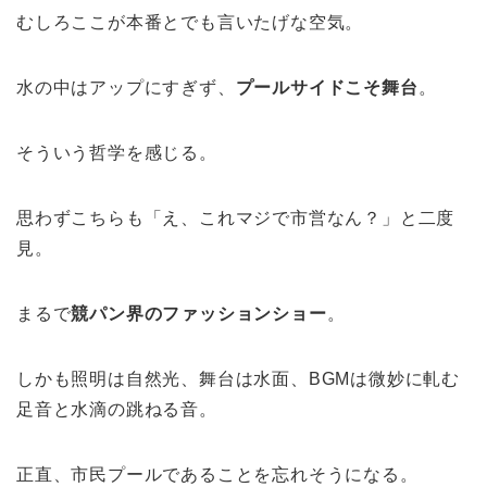
むしろここが本番とでも言いたげな空気。
水の中はアップにすぎず、
プールサイドこそ舞台
。
そういう哲学を感じる。
思わずこちらも「え、これマジで市営なん？」と二度
見。
まるで
競パン界のファッションショー
。
しかも照明は自然光、舞台は水面、BGMは微妙に軋む
足音と水滴の跳ねる音。
正直、市民プールであることを忘れそうになる。