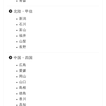
青森
北陸・甲信
新潟
石川
富山
福井
山梨
長野
中国・四国
広島
愛媛
岡山
山口
島根
徳島
香川
高知