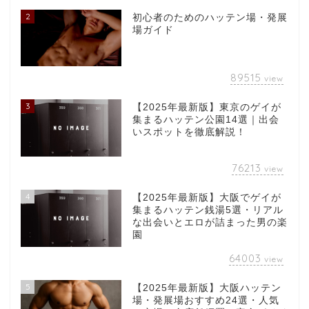
2
初心者のためのハッテン場・発展
場ガイド
89515
view
3
【2025年最新版】東京のゲイが
集まるハッテン公園14選｜出会
いスポットを徹底解説！
76213
view
4
【2025年最新版】大阪でゲイが
集まるハッテン銭湯5選・リアル
な出会いとエロが詰まった男の楽
園
64003
view
5
【2025年最新版】大阪ハッテン
場・発展場おすすめ24選・人気