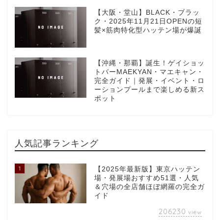
【大阪・堂山】BLACK・ブラッ
ク・2025年11月21日OPENの短
髪×筋肉特化型ハッテン場が爆誕
【沖縄・那覇】誕生！ゲイショッ
トバーMAEKYAN・マエキャン・
完全ガイド｜発展・イベント・ロ
ーションプールまで楽しめる新ス
ポット
人気記事ランキング
1
【2025年最新版】東京ハッテン
場・発展場おすすめ51選・人気
＆穴場の全店舗ほぼ網羅の完全ガ
イド
206230
view