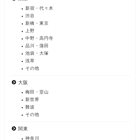
新宿・代々木
渋谷
新橋・東京
上野
中野・高円寺
品川・蒲田
池袋・大塚
浅草
その他
大阪
梅田・堂山
新世界
難波
その他
関東
神奈川