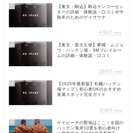
7
【東京・駒込】駒込ケンコーセン
ターの詳細・体験談・口コミ＠中
熟年のためのゲイサウナ
47827
view
8
【東京・新大久保】夢縄・ムジョ
ウ・ハッテン場・SMプレイルー
ムの詳細・体験談・口コミ
38655
view
9
【2025年最新版】札幌ハッテン
場マップ｜初心者OKのおすすめ
発展スポット完全ガイド
31659
view
10
ゲイビーチの聖地はここ！全国の
ハッテン海岸10選を初心者向け