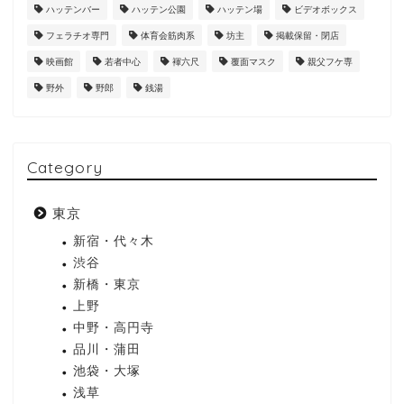
ハッテンバー
ハッテン公園
ハッテン場
ビデオボックス
フェラチオ専門
体育会筋肉系
坊主
掲載保留・閉店
映画館
若者中心
褌六尺
覆面マスク
親父フケ専
野外
野郎
銭湯
Category
東京
新宿・代々木
渋谷
新橋・東京
上野
中野・高円寺
品川・蒲田
池袋・大塚
浅草