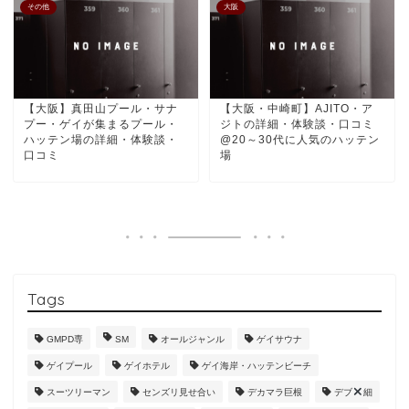
その他
大阪
【大阪】真田山プール・サナ
【大阪・中崎町】AJITO・ア
プー・ゲイが集まるプール・
ジトの詳細・体験談・口コミ
ハッテン場の詳細・体験談・
@20～30代に人気のハッテン
口コミ
場
Tags
GMPD専
SM
オールジャンル
ゲイサウナ
ゲイプール
ゲイホテル
ゲイ海岸・ハッテンビーチ
スーツリーマン
センズリ見せ合い
デカマラ巨根
デブ
細