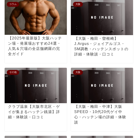
コラム
大阪
【2025年最新版】大阪ハッテ
【大阪・梅田・曽根崎】
ン場・発展場おすすめ24選・
J.Argus・ジェイアルゴス・
人気＆穴場の全店舗網羅の完
SM調教・ハッテンスポットの
全ガイド
詳細・体験談・口コミ
その他
大阪
クラブ温泉【大阪市北区・ゲ
【大阪・梅田・中津】大阪
イが集まるハッテン銭湯】詳
SPEED・10代20代ゲイ中
細・体験談・口コミ
心・ハッテン場の詳細・体験
談