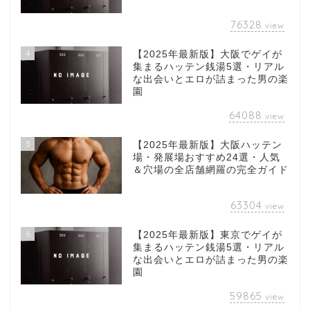
76328
view
4
【2025年最新版】大阪でゲイが
集まるハッテン銭湯5選・リアル
な出会いとエロが詰まった男の楽
園
64088
view
5
【2025年最新版】大阪ハッテン
場・発展場おすすめ24選・人気
＆穴場の全店舗網羅の完全ガイド
63304
view
6
【2025年最新版】東京でゲイが
集まるハッテン銭湯5選・リアル
な出会いとエロが詰まった男の楽
園
59865
view