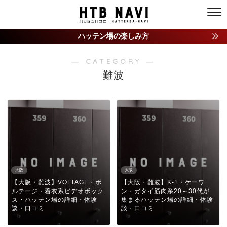
ハッテン場の楽しみ方
― CATEGORY ―
難波
大阪
大阪
【大阪・難波】VOLTAGE・ボ
【大阪・難波】K-1・ケーワ
ルテージ・着衣系ビデオボック
ン・ガタイ筋肉系20～30代が
ス・ハッテン場の詳細・体験
集まるハッテン場の詳細・体験
談・口コミ
談・口コミ