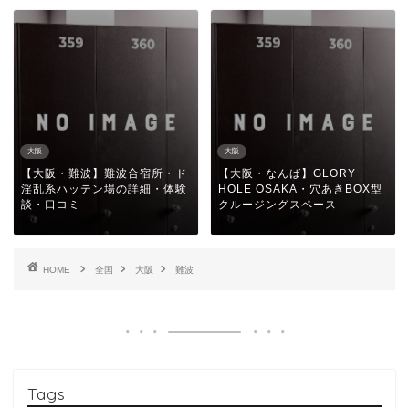
大阪
大阪
【大阪・難波】難波合宿所・ド
【大阪・なんば】GLORY
淫乱系ハッテン場の詳細・体験
HOLE OSAKA・穴あきBOX型
談・口コミ
クルージングスペース
HOME
全国
大阪
難波
Tags