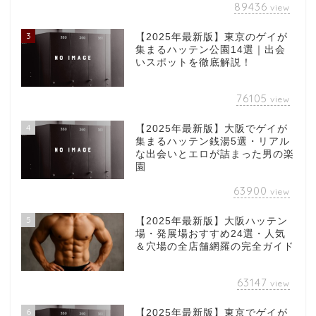
89436
view
3
【2025年最新版】東京のゲイが
集まるハッテン公園14選｜出会
いスポットを徹底解説！
76105
view
4
【2025年最新版】大阪でゲイが
集まるハッテン銭湯5選・リアル
な出会いとエロが詰まった男の楽
園
63900
view
5
【2025年最新版】大阪ハッテン
場・発展場おすすめ24選・人気
＆穴場の全店舗網羅の完全ガイド
63147
view
6
【2025年最新版】東京でゲイが