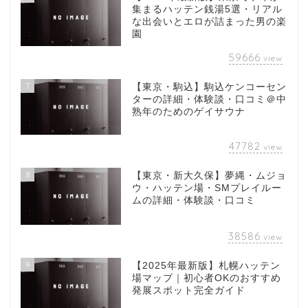
集まるハッテン銭湯5選・リアル
な出会いとエロが詰まった男の楽
園
59666
view
7
【東京・駒込】駒込ケンコーセン
ターの詳細・体験談・口コミ＠中
熟年のためのゲイサウナ
47782
view
8
【東京・新大久保】夢縄・ムジョ
ウ・ハッテン場・SMプレイルー
ムの詳細・体験談・口コミ
38586
view
9
【2025年最新版】札幌ハッテン
場マップ｜初心者OKのおすすめ
発展スポット完全ガイド