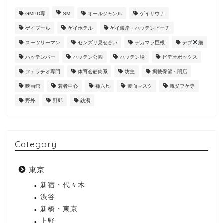
GMPD専
SM
オールジャンル
ゲイサウナ
ゲイプール
ゲイホテル
ゲイ海岸・ハッテンビーチ
スーツリーマン
センズリ見せ合い
デカマラ巨根
デブ
細
ハッテンバー
ハッテン公園
ハッテン場
ビデオボックス
フェラチオ専門
体育会筋肉系
坊主
掲載保留・閉店
映画館
若者中心
褌六尺
覆面マスク
親父フケ専
野外
野郎
銭湯
Category
東京
新宿・代々木
渋谷
新橋・東京
上野