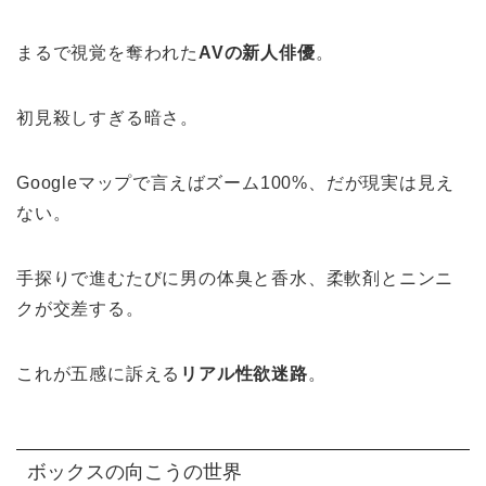
まるで視覚を奪われた
AVの新人俳優
。
初見殺しすぎる暗さ。
Googleマップで言えばズーム100%、だが現実は見え
ない。
手探りで進むたびに男の体臭と香水、柔軟剤とニンニ
クが交差する。
これが五感に訴える
リアル性欲迷路
。
ボックスの向こうの世界