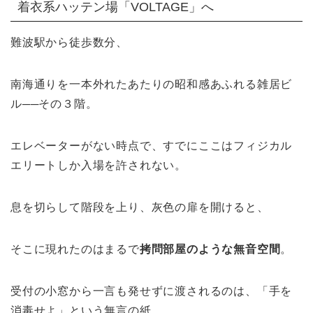
着衣系ハッテン場「VOLTAGE」へ
難波駅から徒歩数分、
南海通りを一本外れたあたりの昭和感あふれる雑居ビ
ル──その３階。
エレベーターがない時点で、すでにここはフィジカル
エリートしか入場を許されない。
息を切らして階段を上り、灰色の扉を開けると、
そこに現れたのはまるで
拷問部屋のような無音空間
。
受付の小窓から一言も発せずに渡されるのは、「手を
消毒せよ」という無言の紙。