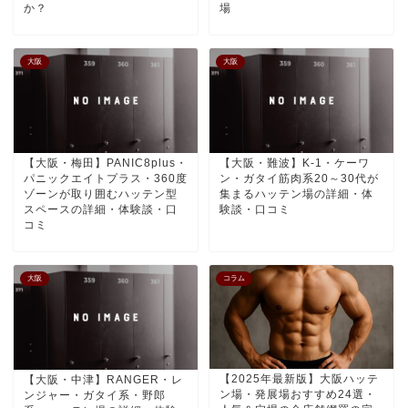
か？
場
大阪
大阪
【大阪・梅田】PANIC8plus・
【大阪・難波】K-1・ケーワ
パニックエイトプラス・360度
ン・ガタイ筋肉系20～30代が
ゾーンが取り囲むハッテン型
集まるハッテン場の詳細・体
スペースの詳細・体験談・口
験談・口コミ
コミ
大阪
コラム
【2025年最新版】大阪ハッテ
【大阪・中津】RANGER・レ
ン場・発展場おすすめ24選・
ンジャー・ガタイ系・野郎