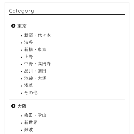
Category
東京
新宿・代々木
渋谷
新橋・東京
上野
中野・高円寺
品川・蒲田
池袋・大塚
浅草
その他
大阪
梅田・堂山
新世界
難波