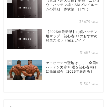
8
【東京・新大久保】夢縄・ムジョ
ウ・ハッテン場・SMプレイルー
ムの詳細・体験談・口コミ
38679
view
9
【2025年最新版】札幌ハッテン
場マップ｜初心者OKのおすすめ
発展スポット完全ガイド
31687
view
10
ゲイビーチの聖地はここ！全国の
ハッテン海岸10選を初心者向け
に徹底紹介【2025年最新版】
31302
view