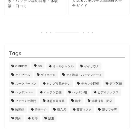
人気＆穴場の全店舗網羅の完
系・ハッテン場の詳細・体験
全ガイド
談・口コミ
Tags
GMPD専
SM
オールジャンル
ゲイサウナ
ゲイプール
ゲイホテル
ゲイ海岸・ハッテンビーチ
スーツリーマン
センズリ見せ合い
デカマラ巨根
デブ
細
ハッテンバー
ハッテン公園
ハッテン場
ビデオボックス
フェラチオ専門
体育会筋肉系
坊主
掲載保留・閉店
映画館
若者中心
褌六尺
覆面マスク
親父フケ専
野外
野郎
銭湯