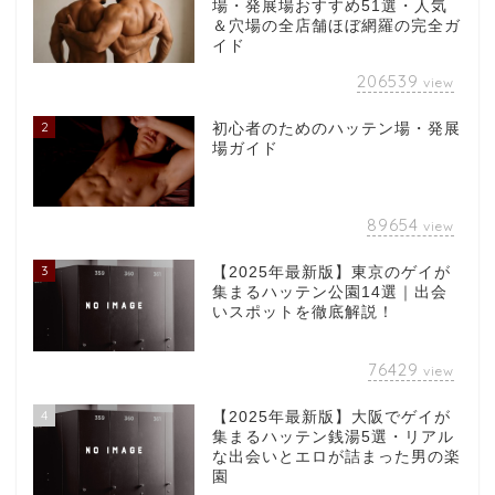
場・発展場おすすめ51選・人気
＆穴場の全店舗ほぼ網羅の完全ガ
イド
206539
view
2
初心者のためのハッテン場・発展
場ガイド
89654
view
3
【2025年最新版】東京のゲイが
集まるハッテン公園14選｜出会
いスポットを徹底解説！
76429
view
4
【2025年最新版】大阪でゲイが
集まるハッテン銭湯5選・リアル
な出会いとエロが詰まった男の楽
園