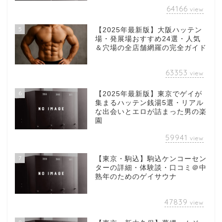
64166
view
5
【2025年最新版】大阪ハッテン
場・発展場おすすめ24選・人気
＆穴場の全店舗網羅の完全ガイド
63353
view
6
【2025年最新版】東京でゲイが
集まるハッテン銭湯5選・リアル
な出会いとエロが詰まった男の楽
園
59941
view
7
【東京・駒込】駒込ケンコーセン
ターの詳細・体験談・口コミ＠中
熟年のためのゲイサウナ
47839
view