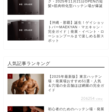
ク・2025年11月21日OPENの短
髪×筋肉特化型ハッテン場が爆誕
【沖縄・那覇】誕生！ゲイショッ
トバーMAEKYAN・マエキャン・
完全ガイド｜発展・イベント・ロ
ーションプールまで楽しめる新ス
ポット
人気記事ランキング
1
【2025年最新版】東京ハッテン
場・発展場おすすめ51選・人気
＆穴場の全店舗ほぼ網羅の完全ガ
イド
206254
view
2
初心者のためのハッテン場・発展