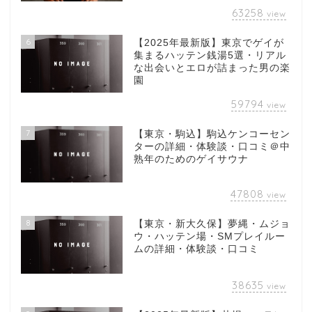
63258
view
6
【2025年最新版】東京でゲイが
集まるハッテン銭湯5選・リアル
な出会いとエロが詰まった男の楽
園
59794
view
7
【東京・駒込】駒込ケンコーセン
ターの詳細・体験談・口コミ＠中
熟年のためのゲイサウナ
47808
view
8
【東京・新大久保】夢縄・ムジョ
ウ・ハッテン場・SMプレイルー
ムの詳細・体験談・口コミ
38635
view