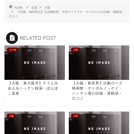
HOME
全国
大阪
【大阪・梅田堂山】大吉梅田寮・大型ゲイサウナ・ゲイホテルの詳細・体験談・
口コミ
RELATED POST
その他
大阪
【大阪・東大阪市】ゲイと出
【大阪・新世界】日劇ローズ
会えるハッテン銭湯・ぽんぽ
映画館・ゲイポルノ・ゲイ・
こ温泉
ハッテン場の詳細・体験談・
口コミ
大阪
大阪