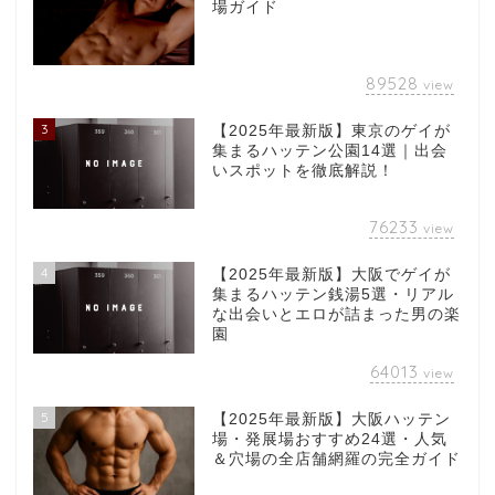
場ガイド
89528
view
3
【2025年最新版】東京のゲイが
集まるハッテン公園14選｜出会
いスポットを徹底解説！
76233
view
4
【2025年最新版】大阪でゲイが
集まるハッテン銭湯5選・リアル
な出会いとエロが詰まった男の楽
園
64013
view
5
【2025年最新版】大阪ハッテン
場・発展場おすすめ24選・人気
＆穴場の全店舗網羅の完全ガイド