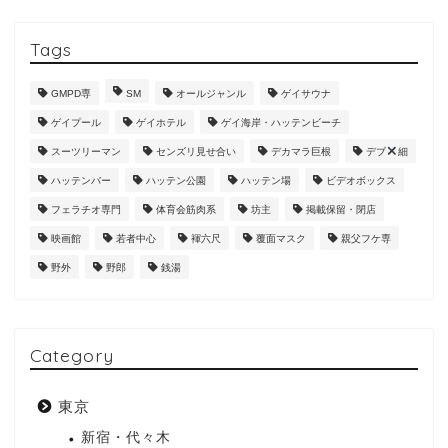
Tags
GMPD専
SM
オールジャンル
ゲイサウナ
ゲイプール
ゲイホテル
ゲイ海岸・ハッテンビーチ
スーツリーマン
センズリ見せ合い
デカマラ巨根
デブ
細
ハッテンバー
ハッテン公園
ハッテン場
ビデオボックス
フェラチオ専門
体育会筋肉系
坊主
掲載保留・閉店
映画館
若者中心
褌六尺
覆面マスク
親父フケ専
野外
野郎
銭湯
Category
東京
新宿・代々木