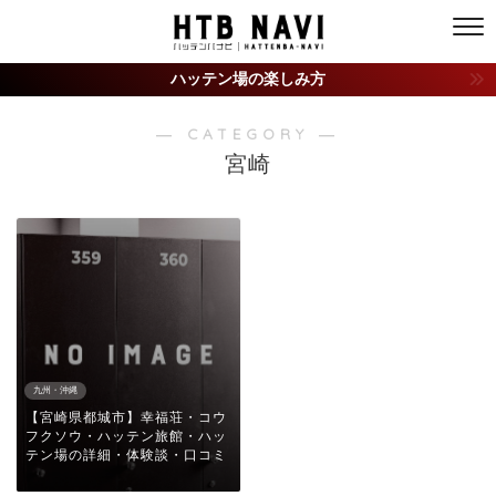
ハッテン場の楽しみ方
― CATEGORY ―
宮崎
九州・沖縄
【宮崎県都城市】幸福荘・コウ
フクソウ・ハッテン旅館・ハッ
テン場の詳細・体験談・口コミ