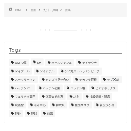
HOME
全国
九州・沖縄
宮崎
Tags
GMPD専
SM
オールジャンル
ゲイサウナ
ゲイプール
ゲイホテル
ゲイ海岸・ハッテンビーチ
スーツリーマン
センズリ見せ合い
デカマラ巨根
デブ
細
ハッテンバー
ハッテン公園
ハッテン場
ビデオボックス
フェラチオ専門
体育会筋肉系
坊主
掲載保留・閉店
映画館
若者中心
褌六尺
覆面マスク
親父フケ専
野外
野郎
銭湯