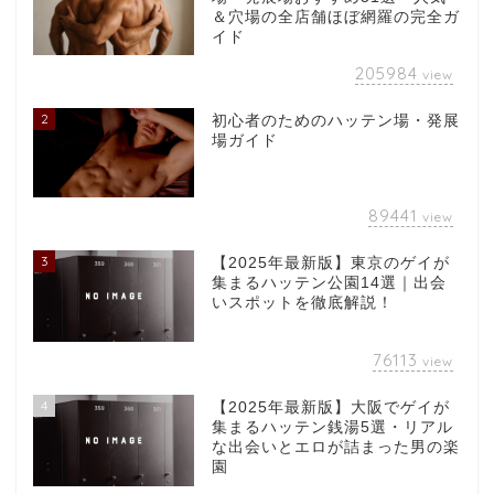
＆穴場の全店舗ほぼ網羅の完全ガ
イド
205984
view
2
初心者のためのハッテン場・発展
場ガイド
89441
view
3
【2025年最新版】東京のゲイが
集まるハッテン公園14選｜出会
いスポットを徹底解説！
76113
view
4
【2025年最新版】大阪でゲイが
集まるハッテン銭湯5選・リアル
な出会いとエロが詰まった男の楽
園