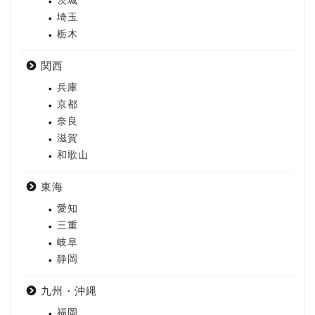
茨城
埼玉
栃木
関西
兵庫
京都
奈良
滋賀
和歌山
東海
愛知
三重
岐阜
静岡
九州・沖縄
福岡