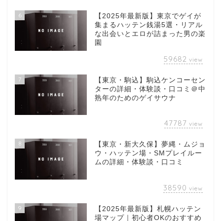
6
【2025年最新版】東京でゲイが
集まるハッテン銭湯5選・リアル
な出会いとエロが詰まった男の楽
園
59682
view
7
【東京・駒込】駒込ケンコーセン
ターの詳細・体験談・口コミ＠中
熟年のためのゲイサウナ
47787
view
8
【東京・新大久保】夢縄・ムジョ
ウ・ハッテン場・SMプレイルー
ムの詳細・体験談・口コミ
38590
view
9
【2025年最新版】札幌ハッテン
場マップ｜初心者OKのおすすめ