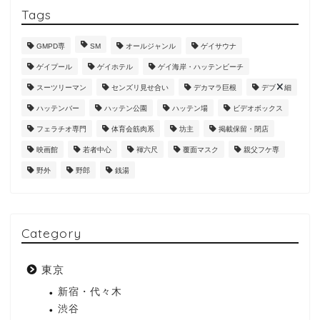
Tags
GMPD専
SM
オールジャンル
ゲイサウナ
ゲイプール
ゲイホテル
ゲイ海岸・ハッテンビーチ
スーツリーマン
センズリ見せ合い
デカマラ巨根
デブ
細
ハッテンバー
ハッテン公園
ハッテン場
ビデオボックス
フェラチオ専門
体育会筋肉系
坊主
掲載保留・閉店
映画館
若者中心
褌六尺
覆面マスク
親父フケ専
野外
野郎
銭湯
Category
東京
新宿・代々木
渋谷