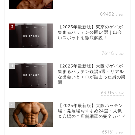
89452
view
3
【2025年最新版】東京のゲイが
集まるハッテン公園14選｜出会
いスポットを徹底解説！
76118
view
4
【2025年最新版】大阪でゲイが
集まるハッテン銭湯5選・リアル
な出会いとエロが詰まった男の楽
園
63915
view
5
【2025年最新版】大阪ハッテン
場・発展場おすすめ24選・人気
＆穴場の全店舗網羅の完全ガイド
63161
view