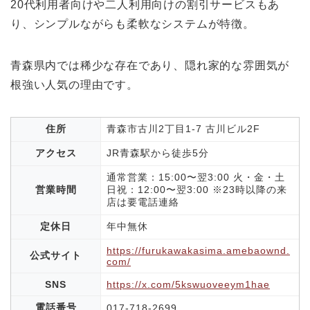
20代利用者向けや二人利用向けの割引サービスもあ
り、シンプルながらも柔軟なシステムが特徴。
青森県内では稀少な存在であり、隠れ家的な雰囲気が
根強い人気の理由です。
住所
青森市古川2丁目1-7 古川ビル2F
アクセス
JR青森駅から徒歩5分
通常営業：15:00〜翌3:00 火・金・土
営業時間
日祝：12:00〜翌3:00 ※23時以降の来
店は要電話連絡
定休日
年中無休
https://furukawakasima.amebaownd.
公式サイト
com/
SNS
https://x.com/5kswuoveeym1hae
電話番号
017-718-2699