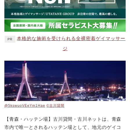
本格的な施術を受けられる全裸密着ゲイマッサー
PR
ジ
@5kswuoVEeYm1Hae
©️古川貸間
【青森・ハッテン場】古川貸間・古川ネットは、青森
市内で唯一とされるハッテン場として、地元のゲイコ