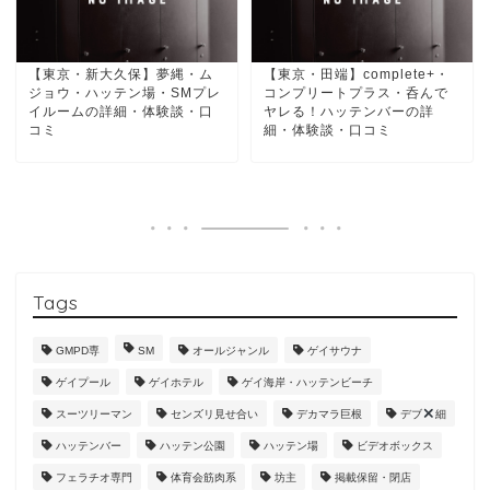
【東京・新大久保】夢縄・ム
【東京・田端】complete+・
ジョウ・ハッテン場・SMプレ
コンプリートプラス・呑んで
イルームの詳細・体験談・口
ヤレる！ハッテンバーの詳
コミ
細・体験談・口コミ
Tags
GMPD専
SM
オールジャンル
ゲイサウナ
ゲイプール
ゲイホテル
ゲイ海岸・ハッテンビーチ
スーツリーマン
センズリ見せ合い
デカマラ巨根
デブ
細
ハッテンバー
ハッテン公園
ハッテン場
ビデオボックス
フェラチオ専門
体育会筋肉系
坊主
掲載保留・閉店