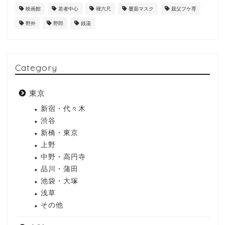
映画館
若者中心
褌六尺
覆面マスク
親父フケ専
野外
野郎
銭湯
Category
東京
新宿・代々木
渋谷
新橋・東京
上野
中野・高円寺
品川・蒲田
池袋・大塚
浅草
その他