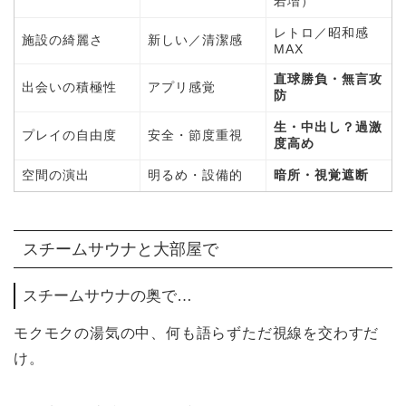
若増）
レトロ／昭和感
施設の綺麗さ
新しい／清潔感
MAX
直球勝負・無言攻
出会いの積極性
アプリ感覚
防
生・中出し？過激
プレイの自由度
安全・節度重視
度高め
空間の演出
明るめ・設備的
暗所・視覚遮断
スチームサウナと大部屋で
スチームサウナの奥で…
モクモクの湯気の中、何も語らずただ視線を交わすだ
け。