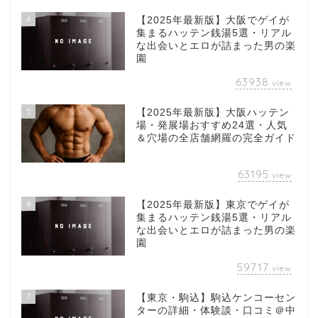
4
【2025年最新版】大阪でゲイが
集まるハッテン銭湯5選・リアル
な出会いとエロが詰まった男の楽
園
63938
view
5
【2025年最新版】大阪ハッテン
場・発展場おすすめ24選・人気
＆穴場の全店舗網羅の完全ガイド
63195
view
6
【2025年最新版】東京でゲイが
集まるハッテン銭湯5選・リアル
な出会いとエロが詰まった男の楽
園
59717
view
7
【東京・駒込】駒込ケンコーセン
ターの詳細・体験談・口コミ＠中