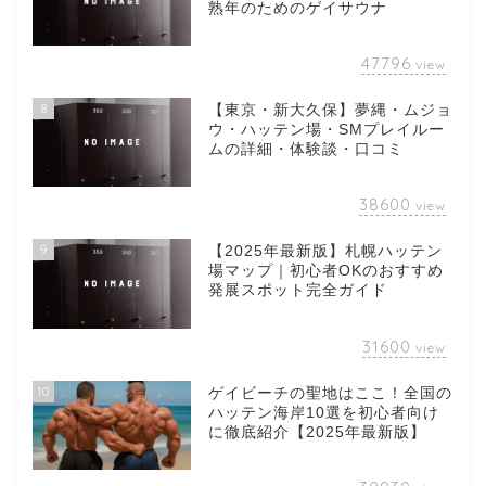
熟年のためのゲイサウナ
47796
view
8
【東京・新大久保】夢縄・ムジョ
ウ・ハッテン場・SMプレイルー
ムの詳細・体験談・口コミ
38600
view
9
【2025年最新版】札幌ハッテン
場マップ｜初心者OKのおすすめ
発展スポット完全ガイド
31600
view
10
ゲイビーチの聖地はここ！全国の
ハッテン海岸10選を初心者向け
に徹底紹介【2025年最新版】