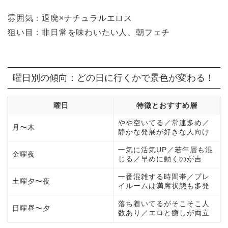
雰囲気：退廃×ナチュラルエロス
狙い目：非日常を味わいたい人、朝フェチ
曜日別の傾向：どの日に行くかで景色が変わる！
曜日
特徴とおすすめ層
やや空いてる／常連多め／
月〜木
静かな発展が好きな人向け
一気に活気UP／若年層も混
金曜夜
じる／早めに動くのが吉
一番混雑する時間帯／プレ
土曜夕〜夜
イルームは満席状態も多発
落ち着いてるがそこそこ人
日曜昼〜夕
数あり／エロと癒しが両立