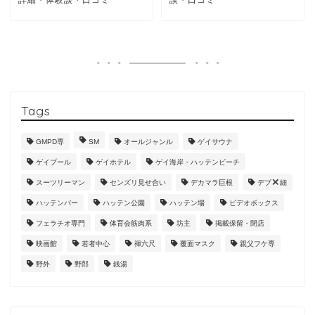
詳細・体験談・口コミ
談・口コミ
Tags
GMPD専
SM
オールジャンル
ゲイサウナ
ゲイプール
ゲイホテル
ゲイ海岸・ハッテンビーチ
スーツリーマン
センズリ見せ合い
デカマラ巨根
デブ
細
ハッテンバー
ハッテン公園
ハッテン場
ビデオボックス
フェラチオ専門
体育会筋肉系
坊主
掲載保留・閉店
映画館
若者中心
褌六尺
覆面マスク
親父フケ専
野外
野郎
銭湯