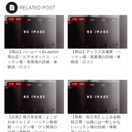
RELATED POST
中国・四国
中国・四国
【岡山】バハムート&Lagoon
【岡山】アトラス吉備寮・ハ
岡山店・ビデオボックス・ハ
ッテン場・発展場の詳細・体
ッテン場・発展場の詳細・体
験談・口コミ
験談・口コミ
中国・四国
中国・四国
【広島】横川有楽座・よこが
【島根・松江市】しじみ会館
わゆうらくざ・ハッテン映画
松江寮・山陰には一軒しかな
館・ハッテン場・ゲイ映画の
いハッテン場の詳細・体験