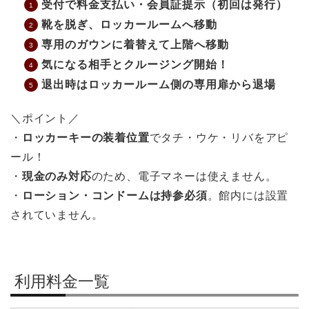
受付で料金支払い・会員証提示（初回は発行）
靴を脱ぎ、ロッカールームへ移動
専用のガウンに着替えて上階へ移動
気になる相手とクルージング開始！
退出時はロッカールーム側の専用扉から退場
＼ポイント／
・
ロッカーキーの装着位置
でタチ・ウケ・リバをアピ
ール！
・
現金のみ対応
のため、電子マネーは使えません。
・
ローション・コンドームは持参必須
。館内には設置
されていません。
利用料金一覧