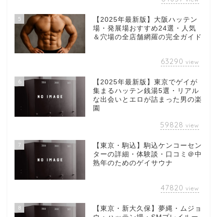
5
【2025年最新版】大阪ハッテン
場・発展場おすすめ24選・人気
＆穴場の全店舗網羅の完全ガイド
63290
view
6
【2025年最新版】東京でゲイが
集まるハッテン銭湯5選・リアル
な出会いとエロが詰まった男の楽
園
59828
view
7
【東京・駒込】駒込ケンコーセン
ターの詳細・体験談・口コミ＠中
熟年のためのゲイサウナ
47820
view
8
【東京・新大久保】夢縄・ムジョ