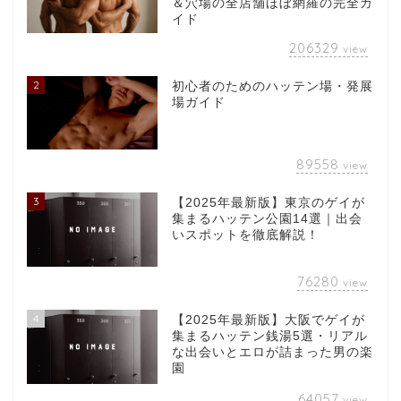
＆穴場の全店舗ほぼ網羅の完全ガ
イド
206329
view
2
初心者のためのハッテン場・発展
場ガイド
89558
view
3
【2025年最新版】東京のゲイが
集まるハッテン公園14選｜出会
いスポットを徹底解説！
76280
view
4
【2025年最新版】大阪でゲイが
集まるハッテン銭湯5選・リアル
な出会いとエロが詰まった男の楽
園
64057
view