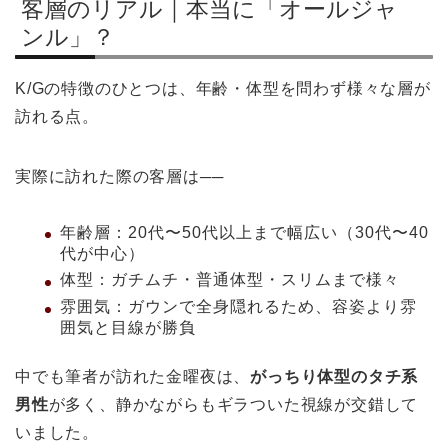
客層のリアル｜本当に「オールジャ
ンル」？
K/Gの特徴のひとつは、年齢・体型を問わず様々な層が
訪れる点。
実際に訪れた際の客層は──
年齢層：20代〜50代以上まで幅広い（30代〜40
代が中心）
体型：ガチムチ・普通体型・スリムまで様々
雰囲気：ガウンで全身隠れるため、容姿より雰
囲気と目線が勝負
中でも筆者が訪れた金曜夜は、
がっちり体型のタチ系
男性
が多く、静かながらもギラついた視線が交錯して
いました。