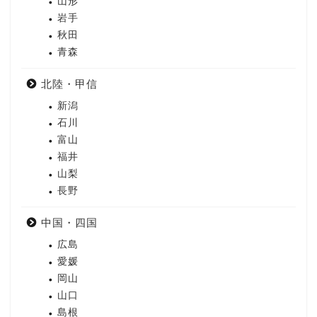
山形
岩手
秋田
青森
北陸・甲信
新潟
石川
富山
福井
山梨
長野
中国・四国
広島
愛媛
岡山
山口
島根