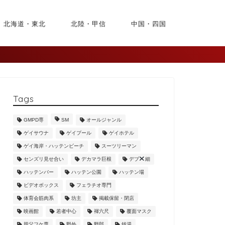
北海道・東北
北陸・甲信
中国・四国
Tags
GMPD専
SM
オールジャンル
ゲイサウナ
ゲイプール
ゲイホテル
ゲイ海岸・ハッテンビーチ
スーツリーマン
センズリ見せ合い
デカマラ巨根
デブ
細
ハッテンバー
ハッテン公園
ハッテン場
ビデオボックス
フェラチオ専門
体育会筋肉系
坊主
掲載保留・閉店
映画館
若者中心
褌六尺
覆面マスク
親父フケ専
野外
野郎
銭湯