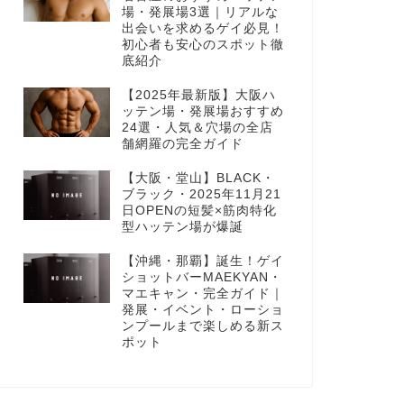
場・発展場3選｜リアルな
出会いを求めるゲイ必見！
初心者も安心のスポット徹
底紹介
【2025年最新版】大阪ハ
ッテン場・発展場おすすめ
24選・人気＆穴場の全店
舗網羅の完全ガイド
【大阪・堂山】BLACK・
ブラック・2025年11月21
日OPENの短髪×筋肉特化
型ハッテン場が爆誕
【沖縄・那覇】誕生！ゲイ
ショットバーMAEKYAN・
マエキャン・完全ガイド｜
発展・イベント・ローショ
ンプールまで楽しめる新ス
ポット