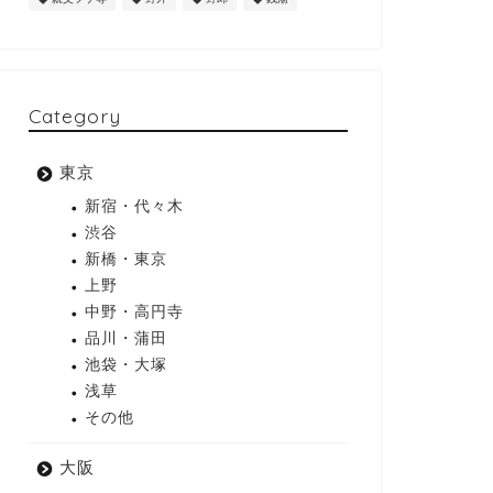
Category
東京
新宿・代々木
渋谷
新橋・東京
上野
中野・高円寺
品川・蒲田
池袋・大塚
浅草
その他
大阪