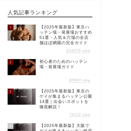
人気記事ランキング
【2025年最新版】東京ハ
1
ッテン場・発展場おすすめ
51選・人気＆穴場の全店
舗ほぼ網羅の完全ガイド
206013
view
初心者のためのハッテン
2
場・発展場ガイド
89461
view
【2025年最新版】東京の
3
ゲイが集まるハッテン公園
14選｜出会いスポットを
徹底解説！
76122
view
【2025年最新版】大阪で
4
ゲイが集まるハッテン銭湯