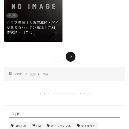
その他
クラブ温泉【大阪市北区・ゲイ
が集まるハッテン銭湯】詳細・
体験談・口コミ
1
2
HOME
全国
大阪
Tags
GMPD専
SM
オールジャンル
ゲイサウナ