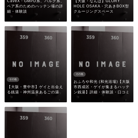
CaveX・GMPD系、バルク系、
【大阪・なんば】GLORY
ベア系のためのハッテン場の詳
HOLE OSAKA・穴あきBOX型
細・体験談
クルージングスペース
その他
その他
おふろや和光 (和光浴場)【大阪
【大阪・豊中市】ゲイと出会え
市西成区・ゲイが集まるハッテ
る銭湯・神州温泉あるごの湯
ン銭湯】詳細・体験談・口コミ