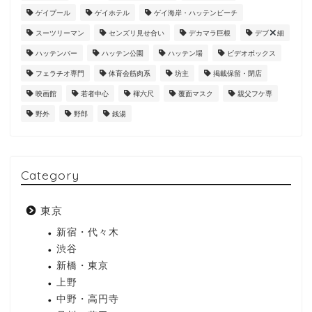
ゲイプール
ゲイホテル
ゲイ海岸・ハッテンビーチ
スーツリーマン
センズリ見せ合い
デカマラ巨根
デブ
細
ハッテンバー
ハッテン公園
ハッテン場
ビデオボックス
フェラチオ専門
体育会筋肉系
坊主
掲載保留・閉店
映画館
若者中心
褌六尺
覆面マスク
親父フケ専
野外
野郎
銭湯
Category
東京
新宿・代々木
渋谷
新橋・東京
上野
中野・高円寺