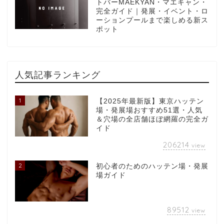
トバーMAEKYAN・マエキャン・
完全ガイド｜発展・イベント・ロ
ーションプールまで楽しめる新ス
ポット
人気記事ランキング
1
【2025年最新版】東京ハッテン
場・発展場おすすめ51選・人気
＆穴場の全店舗ほぼ網羅の完全ガ
イド
206214
view
2
初心者のためのハッテン場・発展
場ガイド
89512
view