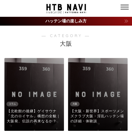
ハッテン場の楽しみ方
― CATEGORY ―
大阪
コラム
大阪
【北欧館の後継】ゲイサウナ
【大阪・新世界】スポーツメン
「北のロイヤル」構想の全貌｜
ズクラブ大阪・淫乱ハッテン場
大阪発、伝説の再来なるか？
の詳細・体験談