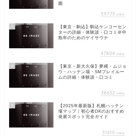
園
59773
view
7
【東京・駒込】駒込ケンコーセン
ターの詳細・体験談・口コミ＠中
熟年のためのゲイサウナ
47804
view
8
【東京・新大久保】夢縄・ムジョ
ウ・ハッテン場・SMプレイルー
ムの詳細・体験談・口コミ
38632
view
9
【2025年最新版】札幌ハッテン
場マップ｜初心者OKのおすすめ
発展スポット完全ガイド
31619
view