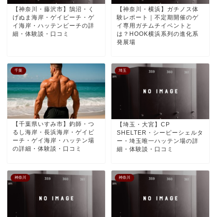
【神奈川・藤沢市】鵠沼・く
【神奈川・横浜】ガチノス体
げぬま海岸・ゲイビーチ・ゲ
験レポート｜不定期開催のゲ
イ海岸・ハッテンビーチの詳
イ専用ガチムチイベントと
細・体験談・口コミ
は？HOOK横浜系列の進化系
発展場
千葉
埼玉
【千葉県いすみ市】釣師・つ
【埼玉・大宮】CP
るし海岸・長浜海岸・ゲイビ
SHELTER・シーピーシェルタ
ーチ・ゲイ海岸・ハッテン場
ー・埼玉唯一ハッテン場の詳
の詳細・体験談・口コミ
細・体験談・口コミ
神奈川
神奈川