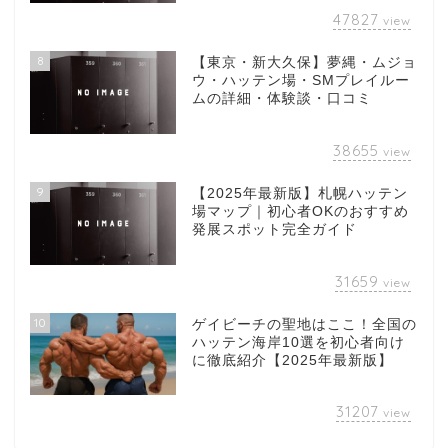
47827
view
8
【東京・新大久保】夢縄・ムジョ
ウ・ハッテン場・SMプレイルー
ムの詳細・体験談・口コミ
38655
view
9
【2025年最新版】札幌ハッテン
場マップ｜初心者OKのおすすめ
発展スポット完全ガイド
31659
view
10
ゲイビーチの聖地はここ！全国の
ハッテン海岸10選を初心者向け
に徹底紹介【2025年最新版】
31207
view