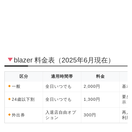
blazer 料金表（2025年6月現在）
区分
適用時間帯
料金
一般
全日いつでも
2,000円
基本
要身
24歳以下割
全日いつでも
1,300円
示
入退店自由オプ
再入
外出券
300円
ション
利用