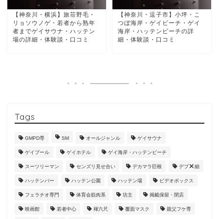
【神奈川・横浜】旅荘野毛・
【神奈川・逗子市】小坪・こ
リョソウノゲ・若者から熟年
つぼ海岸・ゲイビーチ・ゲイ
者までゲイサウナ・ハッテン
海岸・ハッテンビーチの詳
場の詳細・体験談・口コミ
細・体験談・口コミ
Tags
GMPD専
SM
オールジャンル
ゲイサウナ
ゲイプール
ゲイホテル
ゲイ海岸・ハッテンビーチ
スーツリーマン
センズリ見せ合い
デカマラ巨根
デブ
細
ハッテンバー
ハッテン公園
ハッテン場
ビデオボックス
フェラチオ専門
体育会筋肉系
坊主
掲載保留・閉店
映画館
若者中心
褌六尺
覆面マスク
親父フケ専