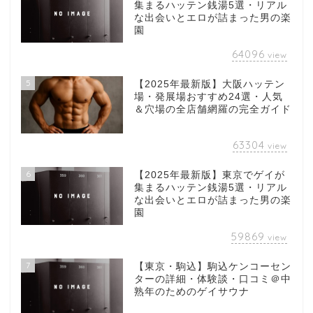
集まるハッテン銭湯5選・リアル
な出会いとエロが詰まった男の楽
園
64096
view
5
【2025年最新版】大阪ハッテン
場・発展場おすすめ24選・人気
＆穴場の全店舗網羅の完全ガイド
63304
view
6
【2025年最新版】東京でゲイが
集まるハッテン銭湯5選・リアル
な出会いとエロが詰まった男の楽
園
59869
view
7
【東京・駒込】駒込ケンコーセン
ターの詳細・体験談・口コミ＠中
熟年のためのゲイサウナ