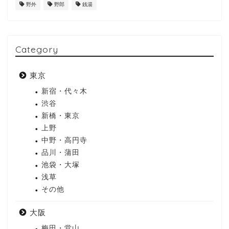
野外
野郎
銭湯
Category
東京
新宿・代々木
渋谷
新橋・東京
上野
中野・高円寺
品川・蒲田
池袋・大塚
浅草
その他
大阪
梅田・堂山