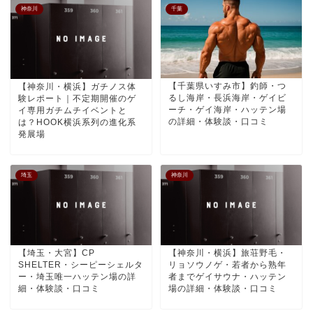
神奈川
千葉
【千葉県いすみ市】釣師・つ
【神奈川・横浜】ガチノス体
るし海岸・長浜海岸・ゲイビ
験レポート｜不定期開催のゲ
ーチ・ゲイ海岸・ハッテン場
イ専用ガチムチイベントと
の詳細・体験談・口コミ
は？HOOK横浜系列の進化系
発展場
埼玉
神奈川
【埼玉・大宮】CP
【神奈川・横浜】旅荘野毛・
SHELTER・シーピーシェルタ
リョソウノゲ・若者から熟年
ー・埼玉唯一ハッテン場の詳
者までゲイサウナ・ハッテン
細・体験談・口コミ
場の詳細・体験談・口コミ