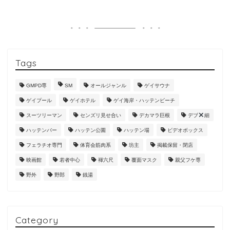
Tags
GMPD専
SM
オールジャンル
ゲイサウナ
ゲイプール
ゲイホテル
ゲイ海岸・ハッテンビーチ
スーツリーマン
センズリ見せ合い
デカマラ巨根
デブ
細
ハッテンバー
ハッテン公園
ハッテン場
ビデオボックス
フェラチオ専門
体育会筋肉系
坊主
掲載保留・閉店
映画館
若者中心
褌六尺
覆面マスク
親父フケ専
野外
野郎
銭湯
Category