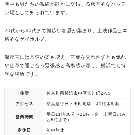
映中も男たちの視線が静かに交錯する密室的なハッテ
ン場として知られています。
20代から60代まで幅広い客層が集まり、上映作品は本
格的なゲイポルノ。
深夜帯には常連の姿も増え、言葉を交わさずとも気配
や仕草で通じ合う緊張感と高揚感が漂う、横浜でも特
異な場所です。
住所
神奈川県横浜市中区宮川町2-59
アクセス
京浜急行日ノ出町町駅 JR桜木町駅
平日11時30分〜21時（金・土曜日のみ
営業時間
翌5時まで）
定休日
年中無休