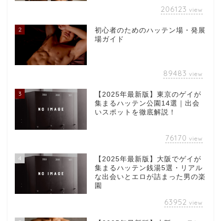
206123
view
2
初心者のためのハッテン場・発展
場ガイド
89483
view
3
【2025年最新版】東京のゲイが
集まるハッテン公園14選｜出会
いスポットを徹底解説！
76170
view
4
【2025年最新版】大阪でゲイが
集まるハッテン銭湯5選・リアル
な出会いとエロが詰まった男の楽
園
63952
view