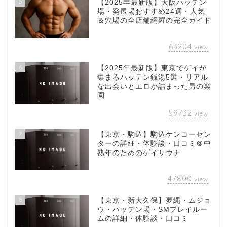
5
【2025年最新版】大阪ハッテン
場・発展場おすすめ24選・人気
＆穴場の全店舗網羅の完全ガイド
63204
view
6
【2025年最新版】東京でゲイが
集まるハッテン銭湯5選・リアル
な出会いとエロが詰まった男の楽
園
59732
view
7
【東京・駒込】駒込ケンコーセン
ターの詳細・体験談・口コミ＠中
熟年のためのゲイサウナ
47800
view
8
【東京・新大久保】夢縄・ムジョ
ウ・ハッテン場・SMプレイルー
ムの詳細・体験談・口コミ