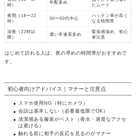
年配多め
時）
たムード
夜間（18〜22
ハッテン率が高く
30〜50代中心
時）
なる時間帯
深夜（22時以
緊張感強め、初心
濃い常連系多め
降）
者注意
はじめて訪れる人は、夜の早めの時間帯がおすすめで
す。
初心者向けアドバイス｜マナーと注意点
スマホ使用NG（特にカメラ）
会話は基本しない（必要最低限でOK）
清潔感ある服装がベスト（香水・過度なアクセ
は避ける）
触れる前に相手の反応を見るのがマナー