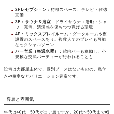
2Fレセプション
：待機スペース、テレビ・雑誌
完備
3F：サウナ＆浴室
：ドライサウナ＋湯船・シャ
ワー完備。清潔感を保ちつつ寛げる環境
4F：ミックスプレイルーム
：ダークルームや檻
設置のスペースあり。複数人でのプレイも可能
なセクシャルゾーン
バー営業（毎週水曜）
：館内バーも稼働し、小
規模な交流パーティーが行われることも
設備は大部屋主体で、個別ブースはないものの、檻付
きや暗室などバリエーション豊富です。
客層と雰囲気
年代は40代・50代がコア層ですが、20代〜50代まで幅