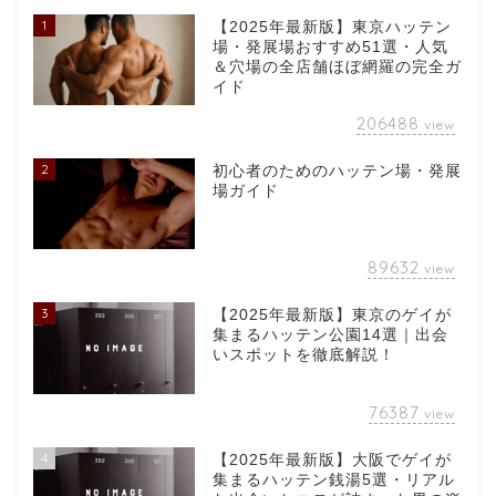
1
【2025年最新版】東京ハッテン
場・発展場おすすめ51選・人気
＆穴場の全店舗ほぼ網羅の完全ガ
イド
206488
view
2
初心者のためのハッテン場・発展
場ガイド
89632
view
3
【2025年最新版】東京のゲイが
集まるハッテン公園14選｜出会
いスポットを徹底解説！
76387
view
4
【2025年最新版】大阪でゲイが
集まるハッテン銭湯5選・リアル