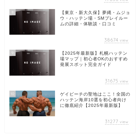
8
【東京・新大久保】夢縄・ムジョ
ウ・ハッテン場・SMプレイルー
ムの詳細・体験談・口コミ
38674
view
9
【2025年最新版】札幌ハッテン
場マップ｜初心者OKのおすすめ
発展スポット完全ガイド
31675
view
10
ゲイビーチの聖地はここ！全国の
ハッテン海岸10選を初心者向け
に徹底紹介【2025年最新版】
31277
view