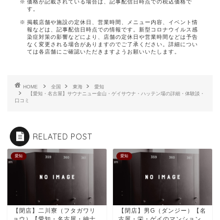
価格が記載されている場合は、記事配信日時点での税込価格で
す。
掲載店舗や施設の定休日、営業時間、メニュー内容、イベント情
報などは、記事配信日時点での情報です。新型コロナウイルス感
染症対策の影響などにより、店舗の定休日や営業時間などは予告
なく変更される場合がありますのでご了承ください。詳細につい
ては各店舗にご確認いただきますようお願いいたします。
HOME
全国
東海
愛知
【愛知・名古屋】サウナニュー金山・ゲイサウナ・ハッテン場の詳細・体験談・
口コミ
RELATED POST
愛知
愛知
【閉店】二川寮（フタガワリ
【閉店】男G（ダンジー）【名
ョウ）【愛知・名古屋・紳士
古屋・栄・ゲイのマンション