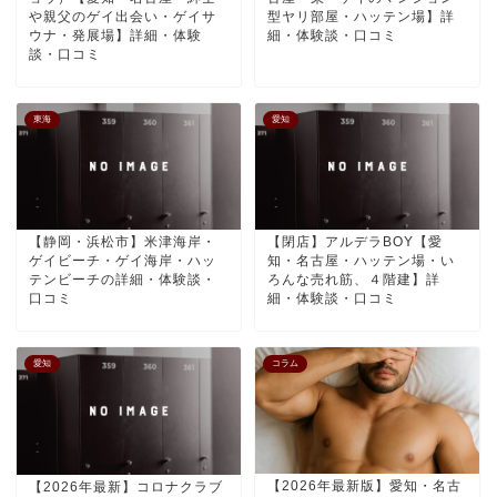
や親父のゲイ出会い・ゲイサ
型ヤリ部屋・ハッテン場】詳
ウナ・発展場】詳細・体験
細・体験談・口コミ
談・口コミ
東海
愛知
【静岡・浜松市】米津海岸・
【閉店】アルデラBOY【愛
ゲイビーチ・ゲイ海岸・ハッ
知・名古屋・ハッテン場・い
テンビーチの詳細・体験談・
ろんな売れ筋、４階建】詳
口コミ
細・体験談・口コミ
愛知
コラム
【2026年最新版】愛知・名古
【2026年最新】コロナクラブ