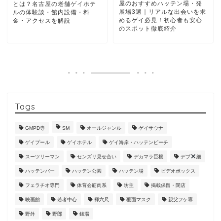
屋のおすすめハッテン場・発
とは？名古屋の老舗ゲイホテ
展場3選｜リアルな出会いを求
ルの体験談・館内設備・料
めるゲイ必見！初心者も安心
金・アクセスを解説
のスポット徹底紹介
Tags
GMPD専
SM
オールジャンル
ゲイサウナ
ゲイプール
ゲイホテル
ゲイ海岸・ハッテンビーチ
スーツリーマン
センズリ見せ合い
デカマラ巨根
デブ
細
ハッテンバー
ハッテン公園
ハッテン場
ビデオボックス
フェラチオ専門
体育会筋肉系
坊主
掲載保留・閉店
映画館
若者中心
褌六尺
覆面マスク
親父フケ専
野外
野郎
銭湯