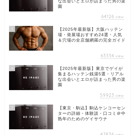
な出会いとエロが詰まった男の楽
園
64126
view
5
【2025年最新版】大阪ハッテン
場・発展場おすすめ24選・人気
＆穴場の全店舗網羅の完全ガイド
63334
view
6
【2025年最新版】東京でゲイが
集まるハッテン銭湯5選・リアル
な出会いとエロが詰まった男の楽
園
59923
view
7
【東京・駒込】駒込ケンコーセン
ターの詳細・体験談・口コミ＠中
熟年のためのゲイサウナ
47836
view