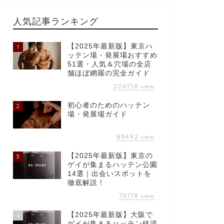
人気記事ランキング
【2025年最新版】東京ハ
1
ッテン場・発展場おすすめ
51選・人気＆穴場の全店
舗ほぼ網羅の完全ガイド
206158
view
初心者のためのハッテン
2
場・発展場ガイド
89492
view
【2025年最新版】東京の
3
ゲイが集まるハッテン公園
14選｜出会いスポットを
徹底解説！
76178
view
【2025年最新版】大阪で
4
ゲイが集まるハッテン銭湯