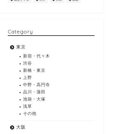
Category
東京
新宿・代々木
渋谷
新橋・東京
上野
中野・高円寺
品川・蒲田
池袋・大塚
浅草
その他
大阪