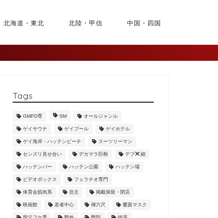
北海道・東北
北陸・甲信
中国・四国
Tags
GMPD専
SM
オールジャンル
ゲイサウナ
ゲイプール
ゲイホテル
ゲイ海岸・ハッテンビーチ
スーツリーマン
センズリ見せ合い
デカマラ巨根
デブ
細
ハッテンバー
ハッテン公園
ハッテン場
ビデオボックス
フェラチオ専門
体育会筋肉系
坊主
掲載保留・閉店
映画館
若者中心
褌六尺
覆面マスク
親父フケ専
野外
野郎
銭湯