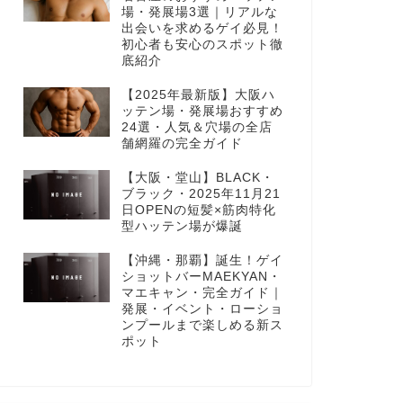
場・発展場3選｜リアルな
出会いを求めるゲイ必見！
初心者も安心のスポット徹
底紹介
【2025年最新版】大阪ハ
ッテン場・発展場おすすめ
24選・人気＆穴場の全店
舗網羅の完全ガイド
【大阪・堂山】BLACK・
ブラック・2025年11月21
日OPENの短髪×筋肉特化
型ハッテン場が爆誕
【沖縄・那覇】誕生！ゲイ
ショットバーMAEKYAN・
マエキャン・完全ガイド｜
発展・イベント・ローショ
ンプールまで楽しめる新ス
ポット