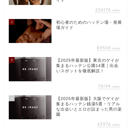
イド
206176
view
2
初心者のためのハッテン場・発展
場ガイド
89506
view
3
【2025年最新版】東京のゲイが
集まるハッテン公園14選｜出会
いスポットを徹底解説！
76194
view
4
【2025年最新版】大阪でゲイが
集まるハッテン銭湯5選・リアル
な出会いとエロが詰まった男の楽
園
63976
view