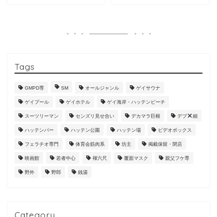
Tags
GMPD専
SM
オールジャンル
ゲイサウナ
ゲイプール
ゲイホテル
ゲイ海岸・ハッテンビーチ
スーツリーマン
センズリ見せ合い
デカマラ巨根
デブ
細
ハッテンバー
ハッテン公園
ハッテン場
ビデオボックス
フェラチオ専門
体育会筋肉系
坊主
掲載保留・閉店
映画館
若者中心
褌六尺
覆面マスク
親父フケ専
野外
野郎
銭湯
Category