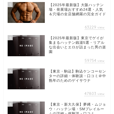
5
【2025年最新版】大阪ハッテン
場・発展場おすすめ24選・人気
＆穴場の全店舗網羅の完全ガイド
63229
view
6
【2025年最新版】東京でゲイが
集まるハッテン銭湯5選・リアル
な出会いとエロが詰まった男の楽
園
59754
view
7
【東京・駒込】駒込ケンコーセン
ターの詳細・体験談・口コミ＠中
熟年のためのゲイサウナ
47803
view
8
【東京・新大久保】夢縄・ムジョ
ウ・ハッテン場・SMプレイルー
ムの詳細・体験談・口コミ