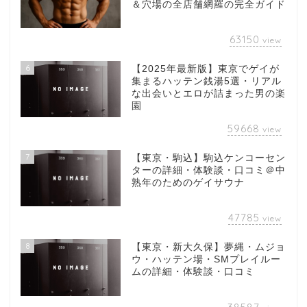
＆穴場の全店舗網羅の完全ガイド
63150
view
6
【2025年最新版】東京でゲイが
集まるハッテン銭湯5選・リアル
な出会いとエロが詰まった男の楽
園
59668
view
7
【東京・駒込】駒込ケンコーセン
ターの詳細・体験談・口コミ＠中
熟年のためのゲイサウナ
47785
view
8
【東京・新大久保】夢縄・ムジョ
ウ・ハッテン場・SMプレイルー
ムの詳細・体験談・口コミ