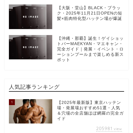
【大阪・堂山】BLACK・ブラッ
ク・2025年11月21日OPENの短
髪×筋肉特化型ハッテン場が爆誕
【沖縄・那覇】誕生！ゲイショッ
トバーMAEKYAN・マエキャン・
完全ガイド｜発展・イベント・ロ
ーションプールまで楽しめる新ス
ポット
人気記事ランキング
1
【2025年最新版】東京ハッテン
場・発展場おすすめ51選・人気
＆穴場の全店舗ほぼ網羅の完全ガ
イド
205981
view