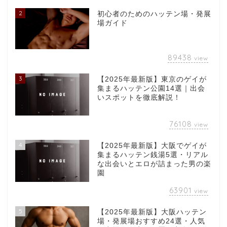
2
初心者のためのハッテン場・発展
場ガイド
89438
view
3
【2025年最新版】東京のゲイが
集まるハッテン公園14選｜出会
いスポットを徹底解説！
76108
view
4
【2025年最新版】大阪でゲイが
集まるハッテン銭湯5選・リアル
な出会いとエロが詰まった男の楽
園
63901
view
5
【2025年最新版】大阪ハッテン
場・発展場おすすめ24選・人気