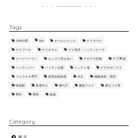
Tags
GMPD専
SM
オールジャンル
ゲイサウナ
ゲイプール
ゲイホテル
ゲイ海岸・ハッテンビーチ
スーツリーマン
センズリ見せ合い
デカマラ巨根
デブ
細
ハッテンバー
ハッテン公園
ハッテン場
ビデオボックス
フェラチオ専門
体育会筋肉系
坊主
掲載保留・閉店
映画館
若者中心
褌六尺
覆面マスク
親父フケ専
野外
野郎
銭湯
Category
東京