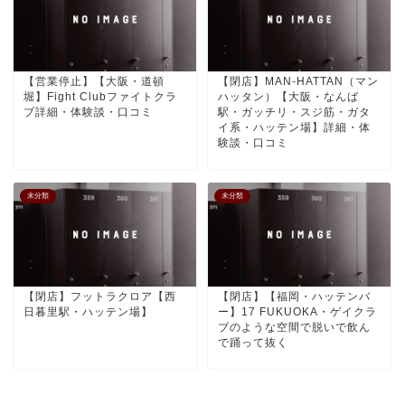
【営業停止】【大阪・道頓
【閉店】MAN-HATTAN（マン
堀】Fight Clubファイトクラ
ハッタン）【大阪・なんば
ブ詳細・体験談・口コミ
駅・ガッチリ・スジ筋・ガタ
イ系・ハッテン場】詳細・体
験談・口コミ
未分類
未分類
【閉店】フットラクロア【西
【閉店】【福岡・ハッテンバ
日暮里駅・ハッテン場】
ー】17 FUKUOKA・ゲイクラ
ブのような空間で脱いで飲ん
で踊って抜く