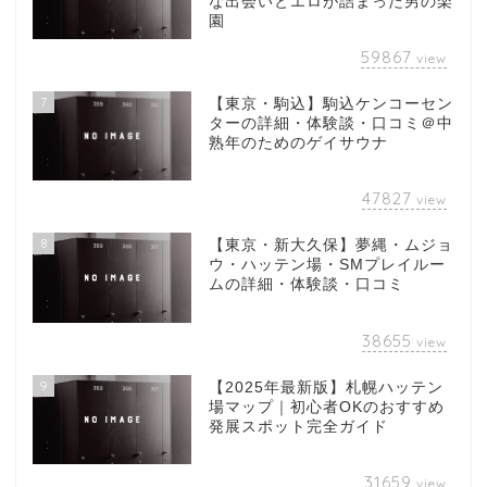
な出会いとエロが詰まった男の楽
園
59867
view
7
【東京・駒込】駒込ケンコーセン
ターの詳細・体験談・口コミ＠中
熟年のためのゲイサウナ
47827
view
8
【東京・新大久保】夢縄・ムジョ
ウ・ハッテン場・SMプレイルー
ムの詳細・体験談・口コミ
38655
view
9
【2025年最新版】札幌ハッテン
場マップ｜初心者OKのおすすめ
発展スポット完全ガイド
31659
view