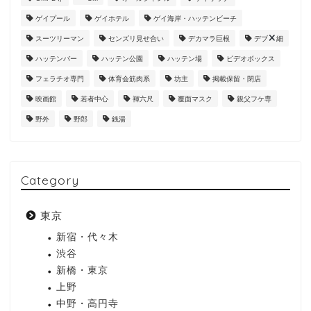
ゲイプール
ゲイホテル
ゲイ海岸・ハッテンビーチ
スーツリーマン
センズリ見せ合い
デカマラ巨根
デブ
細
ハッテンバー
ハッテン公園
ハッテン場
ビデオボックス
フェラチオ専門
体育会筋肉系
坊主
掲載保留・閉店
映画館
若者中心
褌六尺
覆面マスク
親父フケ専
野外
野郎
銭湯
Category
東京
新宿・代々木
渋谷
新橋・東京
上野
中野・高円寺