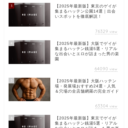
3
【2025年最新版】東京のゲイが
集まるハッテン公園14選｜出会
いスポットを徹底解説！
76329
view
4
【2025年最新版】大阪でゲイが
集まるハッテン銭湯5選・リアル
な出会いとエロが詰まった男の楽
園
64090
view
5
【2025年最新版】大阪ハッテン
場・発展場おすすめ24選・人気
＆穴場の全店舗網羅の完全ガイド
63304
view
6
【2025年最新版】東京でゲイが
集まるハッテン銭湯5選・リアル