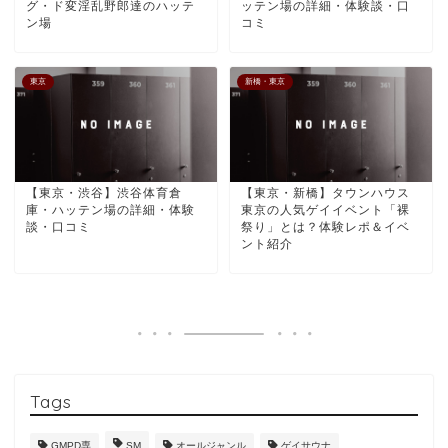
グ・ド変淫乱野郎達のハッテ
ッテン場の詳細・体験談・口
ン場
コミ
東京
新橋・東京
【東京・渋谷】渋谷体育倉
【東京・新橋】タウンハウス
庫・ハッテン場の詳細・体験
東京の人気ゲイイベント「裸
談・口コミ
祭り」とは？体験レポ＆イベ
ント紹介
Tags
GMPD専
SM
オールジャンル
ゲイサウナ