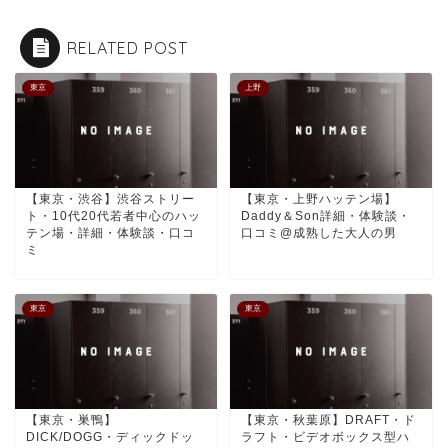
RELATED POST
東京
上野
【東京・渋谷】渋谷ストリー
【東京・上野ハッテン場】
ト・10代20代若者中心のハッ
Daddy＆Son詳細・体験談・
テン場・詳細・体験談・口コ
口コミ@成熟した大人の男
ミ
東京
東京
【東京・巣鴨】
【東京・秋葉原】DRAFT・ド
DICK/DOGG・ディックドッ
ラフト・ビデオボックス型ハ