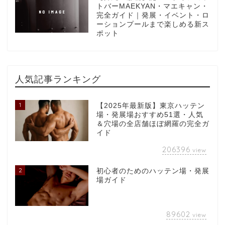
トバーMAEKYAN・マエキャン・
完全ガイド｜発展・イベント・ロ
ーションプールまで楽しめる新ス
ポット
人気記事ランキング
1
【2025年最新版】東京ハッテン
場・発展場おすすめ51選・人気
＆穴場の全店舗ほぼ網羅の完全ガ
イド
206396
view
2
初心者のためのハッテン場・発展
場ガイド
89602
view