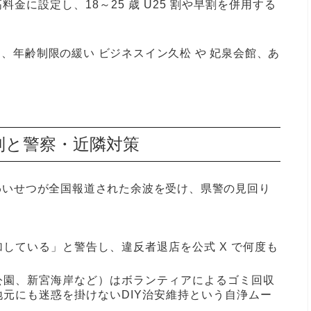
金に設定し、18～25 歳 U25 割や早割を併用する
」し、年齢制限の緩い
ビジネスイン久松
や
妃泉会館
、あ
制と警察・近隣対策
わいせつが全国報道された余波を受け、県警の見回り
している」と警告し、違反者退店を公式 X で何度も
公園、新宮海岸など）はボランティアによるゴミ回収
元にも迷惑を掛けないDIY治安維持という自浄ムー