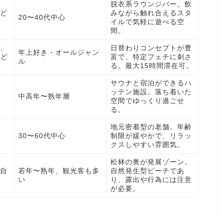
脱衣系ラウンジバー。飲
ど
みながら触れ合えるスタ
20〜40代中心
イルで気軽に遊べる空
間。
、
日替わりコンセプトが豊
年上好き・オールジャン
など
富で、特定フェチに刺さ
ル
る。最大15時間滞在可。
サウナと宿泊ができるハ
ッテン施設。落ち着いた
中高年〜熟年層
空間でゆっくり過ごせ
る。
地元密着型の老舗。年齢
30〜60代中心
制限が緩やかで、リラッ
クスしやすい雰囲気。
松林の奥が発展ゾーン。
自
若年〜熟年、観光客も多
自然発生型ビーチであ
い
り、露出や行為には注意
が必要。