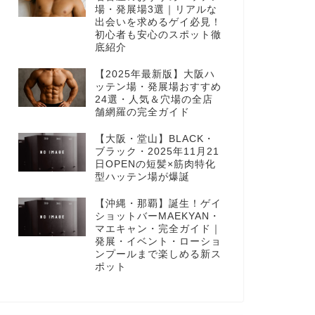
場・発展場3選｜リアルな
出会いを求めるゲイ必見！
初心者も安心のスポット徹
底紹介
【2025年最新版】大阪ハ
ッテン場・発展場おすすめ
24選・人気＆穴場の全店
舗網羅の完全ガイド
【大阪・堂山】BLACK・
ブラック・2025年11月21
日OPENの短髪×筋肉特化
型ハッテン場が爆誕
【沖縄・那覇】誕生！ゲイ
ショットバーMAEKYAN・
マエキャン・完全ガイド｜
発展・イベント・ローショ
ンプールまで楽しめる新ス
ポット