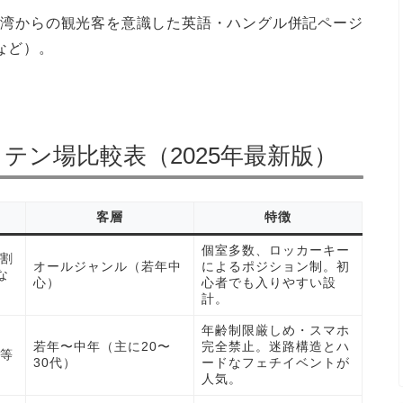
・台湾からの観光客を意識した英語・ハングル併記ページ
 など）。
テン場比較表（2025年最新版）
客層
特徴
個室多数、ロッカーキー
割
オールジャンル（若年中
によるポジション制。初
な
心）
心者でも入りやすい設
計。
年齢制限厳しめ・スマホ
若年〜中年（主に20〜
完全禁止。迷路構造とハ
等
30代）
ードなフェチイベントが
人気。