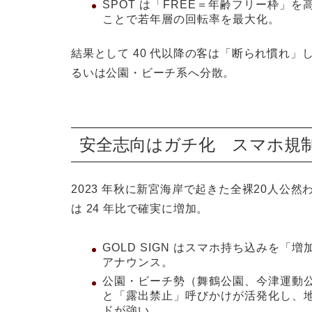
SPOT
は「FREE＝年齢フリー枠」を高料
ことで若年層の回転率を最大化。
結果として 40 代以降の客は「断られ慣れ
るいは公園・ビーチ系へ分散。
安全志向はガチ化 スマホ規
2023 年秋に
新宮海岸
で起きた全裸20人公然
は 24 年比で確実に増加。
GOLD SIGN
はスマホ持ち込みを「増加
アナウンス。
公園・ビーチ勢（舞鶴公園、今津運動
と「露出禁止」呼びかけが活発化し、地
ドが強い。