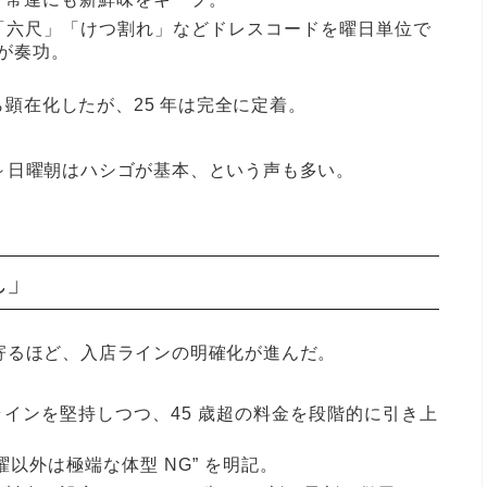
「六尺」「けつ割れ」などドレスコードを曜日単位で
促が奏功。
ら顕在化したが、25 年は完全に定着。
～日曜朝はハシゴが基本、という声も多い。
れ」
寄るほど、
入店ラインの明確化
が進んだ。
のラインを堅持しつつ、45 歳超の料金を段階的に引き上
水曜以外は極端な体型 NG” を明記。