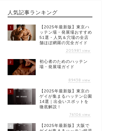
人気記事ランキング
【2025年最新版】東京ハ
1
ッテン場・発展場おすすめ
51選・人気＆穴場の全店
舗ほぼ網羅の完全ガイド
205981
view
初心者のためのハッテン
2
場・発展場ガイド
89438
view
【2025年最新版】東京の
3
ゲイが集まるハッテン公園
14選｜出会いスポットを
徹底解説！
76106
view
【2025年最新版】大阪で
4
ゲイが集まるハッテン銭湯