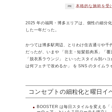
本格的な施術を受
PR
2025 年の福岡・博多エリアは、
個性の細分
した一年だった。
かつては博多駅周辺、とりわけ住吉通りや千
だったが、いまや
「坊主・短髪筋肉系」「覆
「脱衣系ラウンジ」
といったスタイル別ハコ
は何フェチで攻めるか」 を SNS のタイム
コンセプトの細粒化と曜日イ
BOOSTER
は毎日スタイルを変える「
ーウェア」という７日ローテを確立し