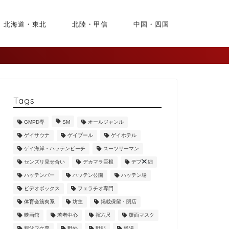
北海道・東北
北陸・甲信
中国・四国
Tags
GMPD専
SM
オールジャンル
ゲイサウナ
ゲイプール
ゲイホテル
ゲイ海岸・ハッテンビーチ
スーツリーマン
センズリ見せ合い
デカマラ巨根
デブ
細
ハッテンバー
ハッテン公園
ハッテン場
ビデオボックス
フェラチオ専門
体育会筋肉系
坊主
掲載保留・閉店
映画館
若者中心
褌六尺
覆面マスク
親父フケ専
野外
野郎
銭湯