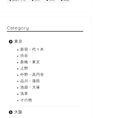
Category
東京
新宿・代々木
渋谷
新橋・東京
上野
中野・高円寺
品川・蒲田
池袋・大塚
浅草
その他
大阪