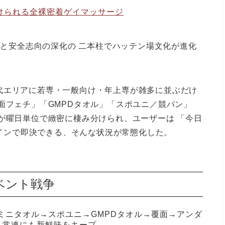
けられる全裸密着ゲイマッサージ
化と安全志向の深化
の 二本柱でハッテン場文化が進化
代エリアに若専・一般向け・年上専が雑多に並ぶだけ
面フェチ」「GMPDタオル」「スポユニ／競パン」
が曜日単位で緻密に棲み分けられ、ユーザーは 「今日
ラインで即決できる、そんな状況が常態化した。
ベント戦争
ミニタオル→スポユニ→GMPDタオル→覆面→アンダ
、常連にも新鮮味をキープ。