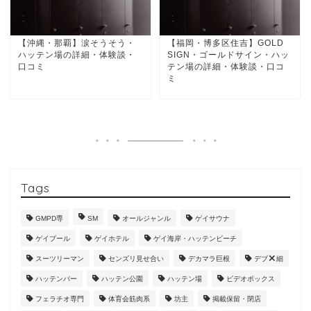
【沖縄・那覇】涙そうそう・
【福岡・博多区住吉】GOLD
ハッテン場の詳細・体験談・
SIGN・ゴールドサイン・ハッ
口コミ
テン場の詳細・体験談・口コ
ミ
Tags
GMPD専
SM
オールジャンル
ゲイサウナ
ゲイプール
ゲイホテル
ゲイ海岸・ハッテンビーチ
スーツリーマン
センズリ見せ合い
デカマラ巨根
デブ
細
ハッテンバー
ハッテン公園
ハッテン場
ビデオボックス
フェラチオ専門
体育会筋肉系
坊主
掲載保留・閉店