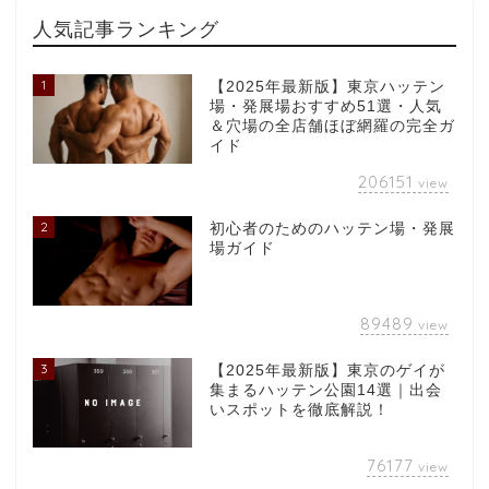
人気記事ランキング
1
【2025年最新版】東京ハッテン
場・発展場おすすめ51選・人気
＆穴場の全店舗ほぼ網羅の完全ガ
イド
206151
view
2
初心者のためのハッテン場・発展
場ガイド
89489
view
3
【2025年最新版】東京のゲイが
集まるハッテン公園14選｜出会
いスポットを徹底解説！
76177
view