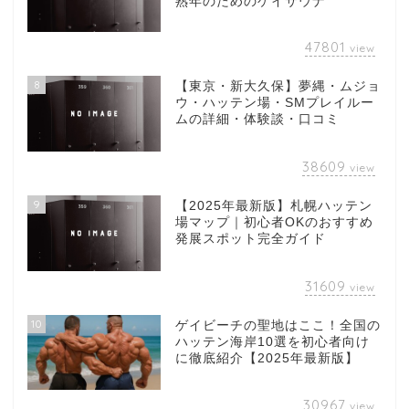
熟年のためのゲイサウナ
47801
view
8
【東京・新大久保】夢縄・ムジョ
ウ・ハッテン場・SMプレイルー
ムの詳細・体験談・口コミ
38609
view
9
【2025年最新版】札幌ハッテン
場マップ｜初心者OKのおすすめ
発展スポット完全ガイド
31609
view
10
ゲイビーチの聖地はここ！全国の
ハッテン海岸10選を初心者向け
に徹底紹介【2025年最新版】
30967
view