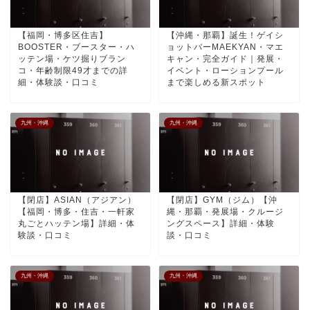
【福岡・博多区住吉】
【沖縄・那覇】誕生！ゲイシ
BOOSTER・ブースター・ハ
ョットバーMAEKYAN・マエ
ッテン場・ケツ掘りブラン
キャン・完全ガイド｜発展・
コ・年齢制限49才までの詳
イベント・ローションプール
細・体験談・口コミ
まで楽しめる新スポット
九州・沖縄
九州・沖縄
【閉店】ASIAN（アジアン）
【閉店】GYM（ジム）【沖
【福岡・博多・住吉・一軒家
縄・那覇・発展場・クルージ
丸ごとハッテン場】詳細・体
ングスペース】詳細・体験
験談・口コミ
談・口コミ
九州・沖縄
九州・沖縄