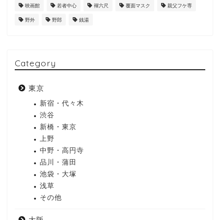
映画館
若者中心
褌六尺
覆面マスク
親父フケ専
野外
野郎
銭湯
Category
東京
新宿・代々木
渋谷
新橋・東京
上野
中野・高円寺
品川・蒲田
池袋・大塚
浅草
その他
大阪