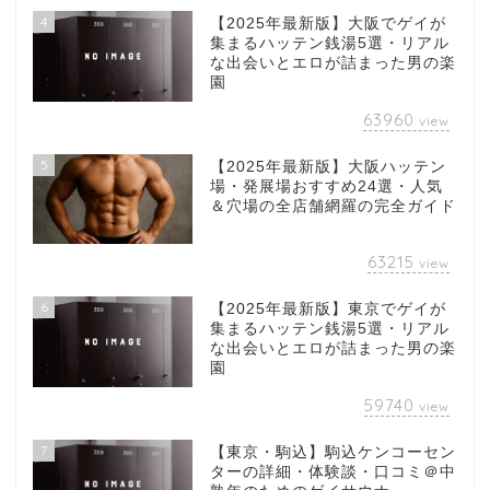
4
【2025年最新版】大阪でゲイが
集まるハッテン銭湯5選・リアル
な出会いとエロが詰まった男の楽
園
63960
view
5
【2025年最新版】大阪ハッテン
場・発展場おすすめ24選・人気
＆穴場の全店舗網羅の完全ガイド
63215
view
6
【2025年最新版】東京でゲイが
集まるハッテン銭湯5選・リアル
な出会いとエロが詰まった男の楽
園
59740
view
7
【東京・駒込】駒込ケンコーセン
ターの詳細・体験談・口コミ＠中