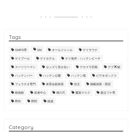
Tags
GMPD専
SM
オールジャンル
ゲイサウナ
ゲイプール
ゲイホテル
ゲイ海岸・ハッテンビーチ
スーツリーマン
センズリ見せ合い
デカマラ巨根
デブ
細
ハッテンバー
ハッテン公園
ハッテン場
ビデオボックス
フェラチオ専門
体育会筋肉系
坊主
掲載保留・閉店
映画館
若者中心
褌六尺
覆面マスク
親父フケ専
野外
野郎
銭湯
Category