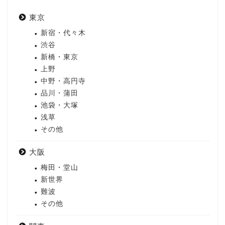
東京
新宿・代々木
渋谷
新橋・東京
上野
中野・高円寺
品川・蒲田
池袋・大塚
浅草
その他
大阪
梅田・堂山
新世界
難波
その他