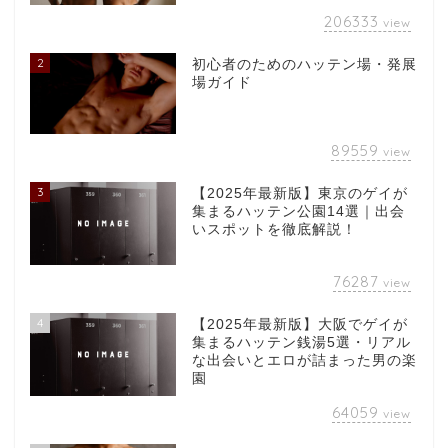
206333
view
2
初心者のためのハッテン場・発展
場ガイド
89559
view
3
【2025年最新版】東京のゲイが
集まるハッテン公園14選｜出会
いスポットを徹底解説！
76287
view
4
【2025年最新版】大阪でゲイが
集まるハッテン銭湯5選・リアル
な出会いとエロが詰まった男の楽
園
64059
view