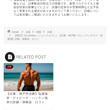
報などは、記事配信日時点での情報です。新型コロナウイルス感
染症対策の影響などにより、店舗の定休日や営業時間などは予告
なく変更される場合がありますのでご了承ください。詳細につい
ては各店舗にご確認いただきますようお願いいたします。
HOME
全国
関西
兵庫
【閉店】GentleMan（ジェントルマン）【兵庫・神戸唯一のハッテンサウナ・発
展場】詳細・体験談・口コミ
RELATED POST
兵庫
【兵庫・神戸市須磨】塩屋海
岸・ゲイビーチ・ハッテン海
岸の詳細・体験談・口コミ