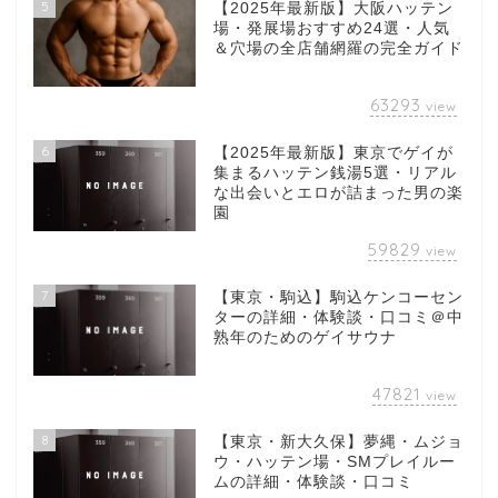
5
【2025年最新版】大阪ハッテン
場・発展場おすすめ24選・人気
＆穴場の全店舗網羅の完全ガイド
63293
view
6
【2025年最新版】東京でゲイが
集まるハッテン銭湯5選・リアル
な出会いとエロが詰まった男の楽
園
59829
view
7
【東京・駒込】駒込ケンコーセン
ターの詳細・体験談・口コミ＠中
熟年のためのゲイサウナ
47821
view
8
【東京・新大久保】夢縄・ムジョ
ウ・ハッテン場・SMプレイルー
ムの詳細・体験談・口コミ