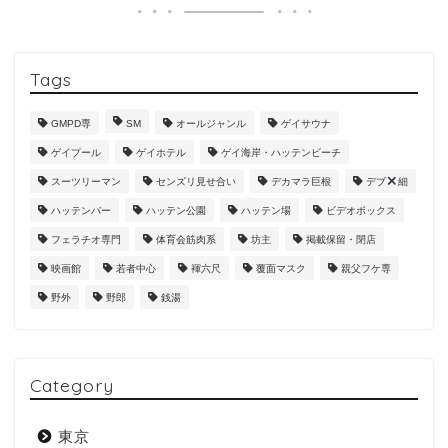
Tags
GMPD専
SM
オールジャンル
ゲイサウナ
ゲイプール
ゲイホテル
ゲイ海岸・ハッテンビーチ
スーツリーマン
センズリ見せ合い
デカマラ巨根
デブ
細
ハッテンバー
ハッテン公園
ハッテン場
ビデオボックス
フェラチオ専門
体育会筋肉系
坊主
掲載保留・閉店
映画館
若者中心
褌六尺
覆面マスク
親父フケ専
野外
野郎
銭湯
Category
東京