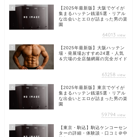
4
【2025年最新版】大阪でゲイが
集まるハッテン銭湯5選・リアル
な出会いとエロが詰まった男の楽
園
64013
view
5
【2025年最新版】大阪ハッテン
場・発展場おすすめ24選・人気
＆穴場の全店舗網羅の完全ガイド
63258
view
6
【2025年最新版】東京でゲイが
集まるハッテン銭湯5選・リアル
な出会いとエロが詰まった男の楽
園
59794
view
7
【東京・駒込】駒込ケンコーセン
ターの詳細・体験談・口コミ＠中