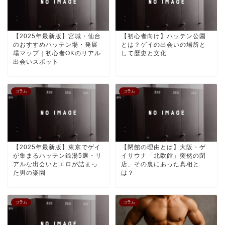
【2025年最新版】宮城・仙台
【初心者向け】ハッテン公園
のおすすめハッテン場・発展
とは？ゲイの出会いの場所と
場マップ｜初心者OKのリアル
して歴史と文化
出会いスポット
コラム
コラム
【2025年最新版】東京でゲイ
【閉館の理由とは】大阪・ゲ
が集まるハッテン銭湯5選・リ
イサウナ「北欧館」突然の閉
アルな出会いとエロが詰まっ
店、その裏にあった真相と
た男の楽園
は？
コラム
コラム