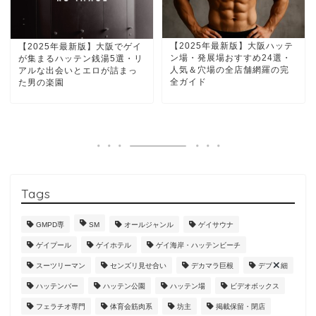
【2025年最新版】大阪ハッテ
【2025年最新版】大阪でゲイ
ン場・発展場おすすめ24選・
が集まるハッテン銭湯5選・リ
人気＆穴場の全店舗網羅の完
アルな出会いとエロが詰まっ
全ガイド
た男の楽園
Tags
GMPD専
SM
オールジャンル
ゲイサウナ
ゲイプール
ゲイホテル
ゲイ海岸・ハッテンビーチ
スーツリーマン
センズリ見せ合い
デカマラ巨根
デブ
細
ハッテンバー
ハッテン公園
ハッテン場
ビデオボックス
フェラチオ専門
体育会筋肉系
坊主
掲載保留・閉店