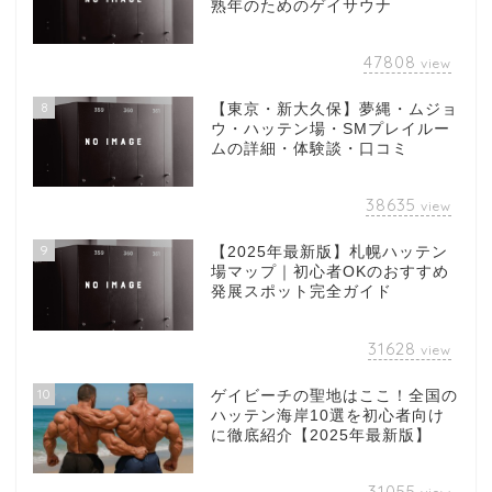
熟年のためのゲイサウナ
47808
view
8
【東京・新大久保】夢縄・ムジョ
ウ・ハッテン場・SMプレイルー
ムの詳細・体験談・口コミ
38635
view
9
【2025年最新版】札幌ハッテン
場マップ｜初心者OKのおすすめ
発展スポット完全ガイド
31628
view
10
ゲイビーチの聖地はここ！全国の
ハッテン海岸10選を初心者向け
に徹底紹介【2025年最新版】
31055