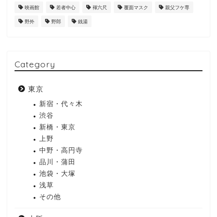
映画館
若者中心
褌六尺
覆面マスク
親父フケ専
野外
野郎
銭湯
Category
東京
新宿・代々木
渋谷
新橋・東京
上野
中野・高円寺
品川・蒲田
池袋・大塚
浅草
その他